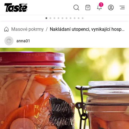
1
Masové pokrmy
Nakládaní utopenci, vynikající hospodská klasika
anna01