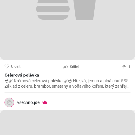
Uložit
Sdílet
1
Celerová polévka
🥣🌿 Krémová celerová polévka 🌿🥣 Hřejivá, jemná a plná chuti! 💛
Základ z celeru, brambor, smetany a voňavého koření, který zahřeje
na duši. Jednoduchý recept na zdravou dobrotu, která nikdy
nezklame. 🥔🌱 ✨ Tip: Ozdobte čerstvými bylinkami nebo krutony
vsechno.jde