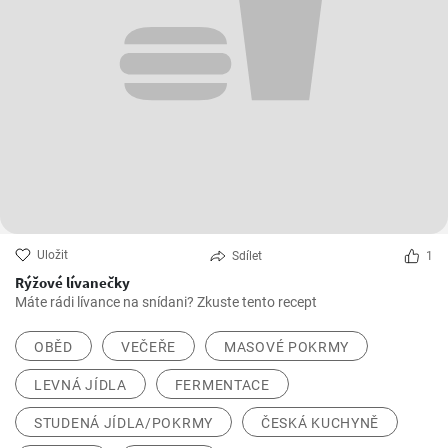
Uložit
Sdílet
1
Rýžové lívanečky
Máte rádi lívance na snídani? Zkuste tento recept
OBĚD
VEČEŘE
MASOVÉ POKRMY
LEVNÁ JÍDLA
FERMENTACE
STUDENÁ JÍDLA/POKRMY
ČESKÁ KUCHYNĚ