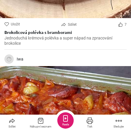
Uložit
Sdílet
7
Brokolicová polévka s bramborami
Jednoduchá krémová polévka a super nápad na zpracování
brokolice
Iwa
Reels
Sdílet
Nákupní seznam
Tisk
Sledujte