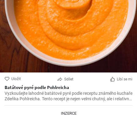
Uložit
Sdílet
Líbí se mi
Batátové pyré podle Pohlreicha
Vyzkoušejte lahodné batátové pyré podle receptu známého kuchaře
Zdeňka Pohlreicha. Tento recept je nejen velmi chutný, ale i relativně
jednoduchý na přípravu. Batátové pyré je skvělým doplňkem k masu
nebo rybám.
INZERCE