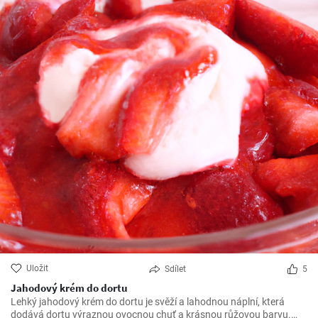
Uložit
Sdílet
5
Jahodový krém do dortu
Lehký jahodový krém do dortu je svěží a lahodnou náplní, která
dodává dortu výraznou ovocnou chuť a krásnou růžovou barvu.