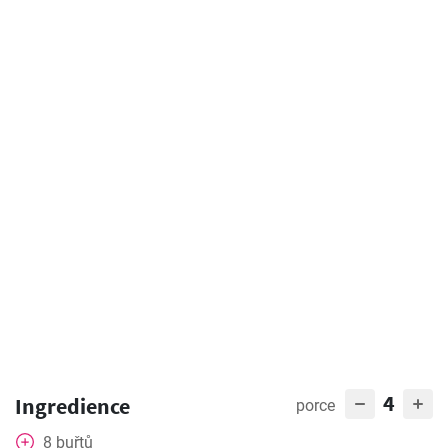
4
Ingredience
porce
8
buřtů