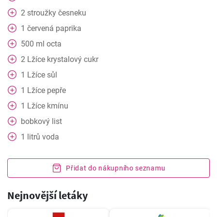
2
stroužky česneku
1
červená paprika
500
ml
octa
2
Lžíce
krystalový cukr
1
Lžíce
sůl
1
Lžíce
pepře
1
Lžíce
kmínu
bobkový list
1
litrů
voda
Přidat do nákupního seznamu
Nejnovější letáky