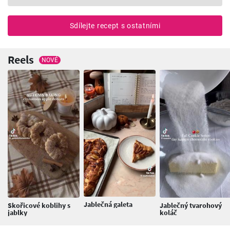
Sdílejte recept s ostatními
Reels
NOVÉ
Jablečná galeta
Skořicové koblihy s
Jablečný tvarohový
jablky
koláč