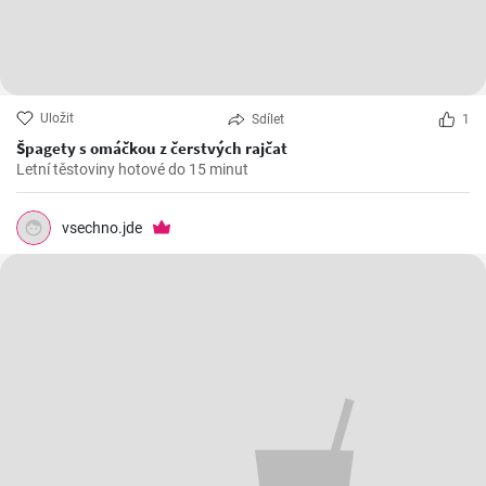
Uložit
Sdílet
1
Špagety s omáčkou z čerstvých rajčat
Letní těstoviny hotové do 15 minut
vsechno.jde