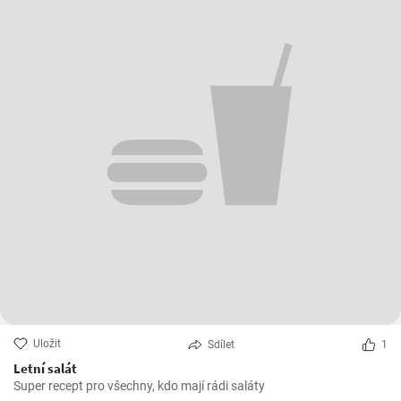
Uložit
Sdílet
1
Letní salát
Super recept pro všechny, kdo mají rádi saláty