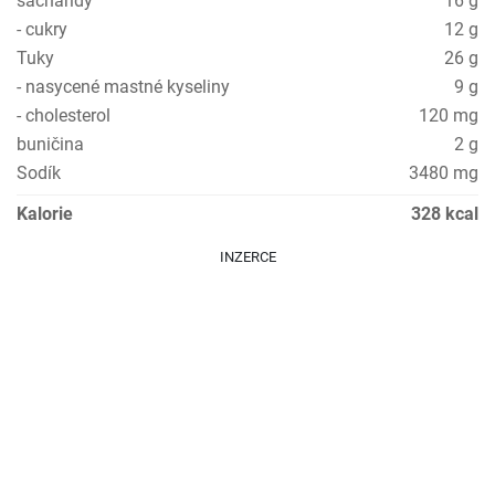
sacharidy
16 g
- cukry
12 g
Tuky
26 g
- nasycené mastné kyseliny
9 g
- cholesterol
120 mg
buničina
2 g
Sodík
3480 mg
Kalorie
328 kcal
INZERCE