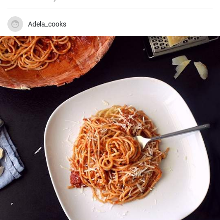
Tento krém je ideální pro jarní a letní dorty a skvěle se hodí k různým
druhům dortů, jako je například jahodový dort, vanilkový dort nebo
čokoládový dort.
Adela_cooks