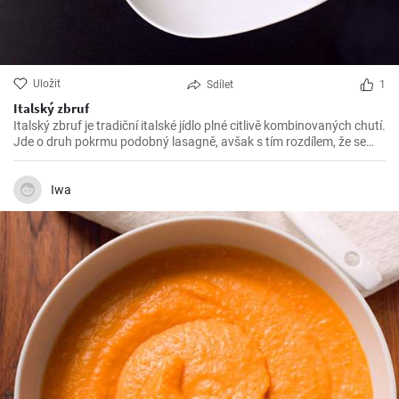
Uložit
Sdílet
1
Italský zbruf
Italský zbruf je tradiční italské jídlo plné citlivě kombinovaných chutí.
Jde o druh pokrmu podobný lasagně, avšak s tím rozdílem, že se
vrství těstoviny s omáčkou a sýrem, a to vše se zapéká v troubě.
Připravuje se hlavně v severní Itálii, konkrétně v regionu Ligurie.
Iwa