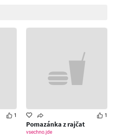
1
1
Pomazánka z rajčat
vsechno.jde