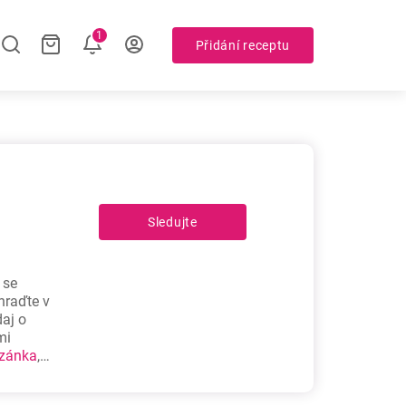
1
Přidání receptu
Sledujte
 se
hraďte v
daj o
mi
zánka
,