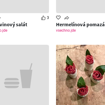
3
vinový salát
Hermelínová pomaz
.jde
vsechno.jde