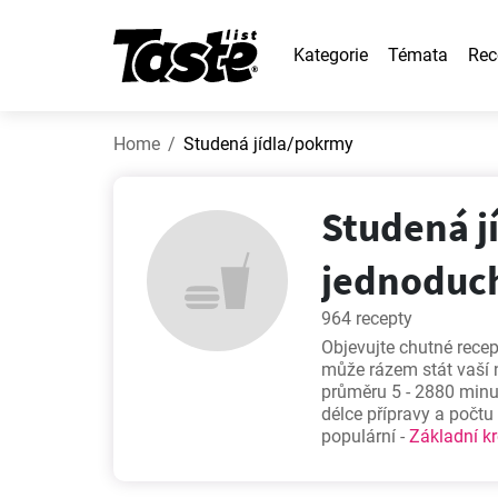
Kategorie
Témata
Rec
Home
Studená jídla/pokrmy
Studená j
jednoduch
964 recepty
Objevujte chutné recep
může rázem stát vaší n
průměru 5 - 2880 minut
délce přípravy a počtu
populární -
Základní k
Jednoduchý tvarohový