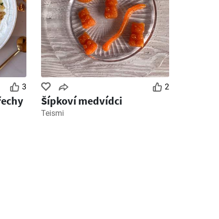
3
2
řechy
Šípkoví medvídci
Teismi