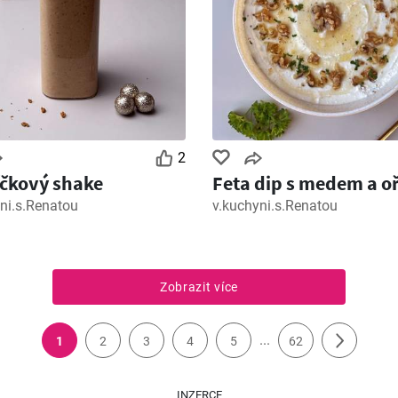
2
čkový shake
Feta dip s medem a o
ni.s.Renatou
v.kuchyni.s.Renatou
Zobrazit více
...
1
2
3
4
5
62
INZERCE