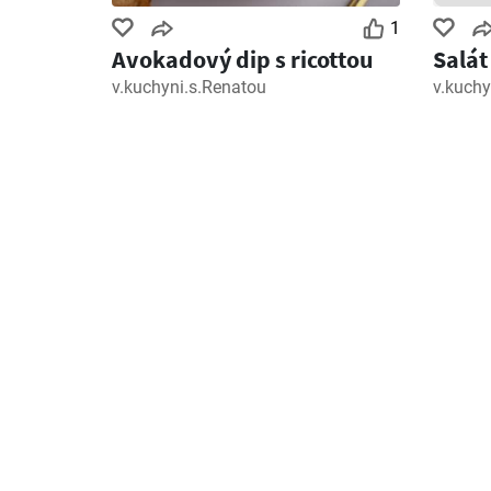
1
Avokadový dip s ricottou
Salát
v.kuchyni.s.Renatou
v.kuchy