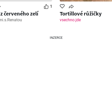
1
 z červeného zelí
Tortillové růžičky
ni.s.Renatou
vsechno.jde
INZERCE