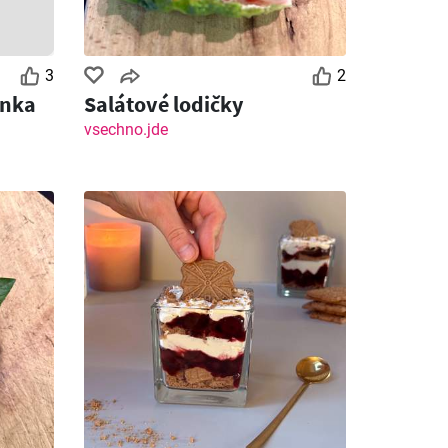
3
2
ánka
Salátové lodičky
vsechno.jde