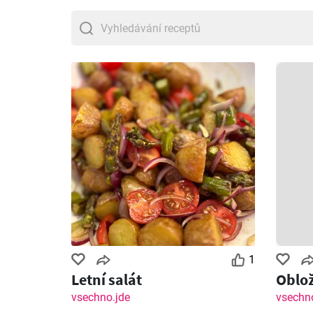
1
Letní salát
Oblož
vsechno.jde
vsechno