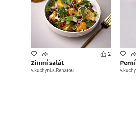
2
Zimní salát
Perní
v.kuchyni.s.Renatou
v.kuchy