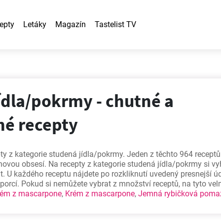
epty
Letáky
Magazín
Tastelist TV
ídla/pokrmy - chutné a
é recepty
ty z kategorie studená jídla/pokrmy. Jeden z těchto 964 receptů
ovou obsesí. Na recepty z kategorie studená jídla/pokrmy si vy
. U každého receptu nájdete po rozkliknutí uvedený presnejší ú
 porcí. Pokud si nemůžete vybrat z množství receptů, na tyto vel
rém z mascarpone
,
Krém z mascarpone
,
Jemná rybičková poma
 koláč
.