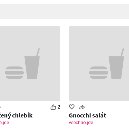
2
ený chlebík
Gnocchi salát
.jde
vsechno.jde