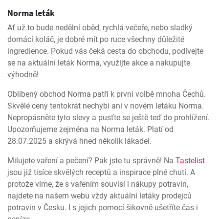
Norma leták
Ať už to bude nedělní oběd, rychlá večeře, nebo sladký
domácí koláč, je dobré mít po ruce všechny důležité
ingredience. Pokud vás čeká cesta do obchodu, podívejte
se na aktuální leták Norma, využijte akce a nakupujte
výhodně!
Oblíbený obchod Norma patří k první volbě mnoha Čechů.
Skvělé ceny tentokrát nechybí ani v novém letáku Norma.
Nepropásněte tyto slevy a pusťte se ještě teď do prohlížení.
Upozorňujeme zejména na Norma leták. Platí od
28.07.2025 a skrývá hned několik lákadel.
Milujete vaření a pečení? Pak jste tu správně! Na
Tastelist
jsou již tisíce skvělých receptů a inspirace plné chutí. A
protože víme, že s vařením souvisí i nákupy potravin,
najdete na našem webu vždy aktuální letáky prodejců
potravin v Česku. I s jejich pomocí šikovně ušetříte čas i