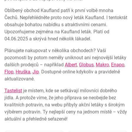
Oblíbený obchod Kaufland patří k první volbě mnoha
Čechů. Nepřehlédněte proto nový leták Kaufland. I tentokrát
obsahuje bohatou nabídku s atraktivními cenami.
Upozorňujeme zejména na Kaufland leták. Platí od
04.06.2025 a skrývá hned několik lákadel.
Plánujete nakupovat v několika obchodech? Vaší
pozornosti by potom neměly uniknout ani nejnovější letáky
dalších prodejců – například
Albert
,
Globus
,
Makro
,
Enapo
,
Flop
,
Hruška
,
Jip
. Dostupné online kdykoliv a pravidelně
aktualizované.
Tastelist
je místem, kde se setkávají milovníci dobrého
jídla. A protože víme, že jeho příprava se neobejde bez
kvalitních potravin, na webu přibyly akční letáky s širokým
výběrem potravin. Ty nejlepší ceny na jednom místě – vždy
aktuální a přehledně seřazené!