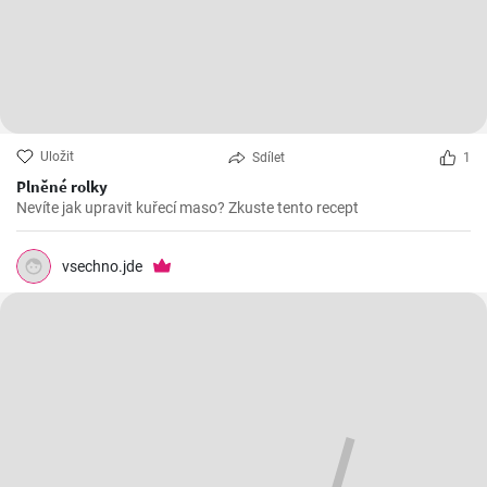
Uložit
Sdílet
1
Plněné rolky
Nevíte jak upravit kuřecí maso? Zkuste tento recept
vsechno.jde