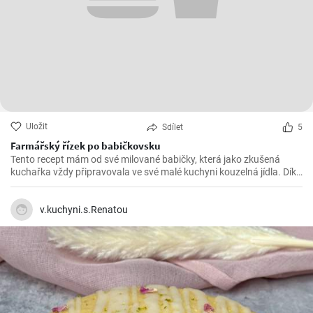
Uložit
Sdílet
5
Farmářský řízek po babičkovsku
Tento recept mám od své milované babičky, která jako zkušená
kuchařka vždy připravovala ve své malé kuchyni kouzelná jídla. Díky
výrazné chuti a křupavé obloze jsou BauernSchnitzel mým
nejoblíbenějším pokrmem. A nejlepší na něm je, že je tak snadný na
přípravu, že bude mít naprostý úspěch i ve vaší kuchyni.
v.kuchyni.s.Renatou