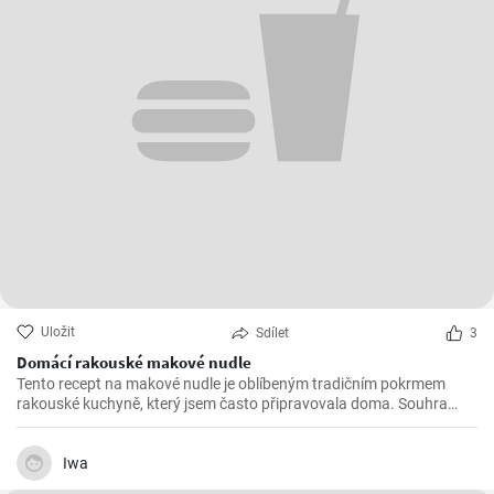
Uložit
Sdílet
3
Domácí rakouské makové nudle
Tento recept na makové nudle je oblíbeným tradičním pokrmem
rakouské kuchyně, který jsem často připravovala doma. Souhra
sladkých bramborových knedlíků, křupavého máku a pikantní
skořice vytváří neodolatelný chuťový zážitek.
Iwa