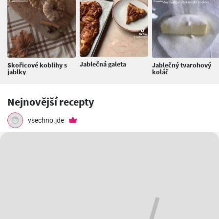
Jablečná galeta
Skořicové koblihy s
Jablečný tvarohový
jablky
koláč
Nejnovější recepty
vsechno.jde