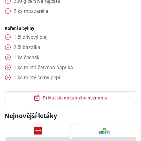
200
g
čerstvá rajčata
2
ks
mozzarella
Koření a byliny
1
čl
olivový olej
2
čl
bazalka
1
ks
česnek
1
ks
mletá červená paprika
1
ks
mletý černý pepř
Přidat do nákupního seznamu
Nejnovější letáky