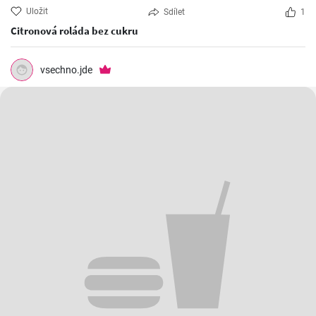
Uložit
Sdílet
1
Citronová roláda bez cukru
vsechno.jde