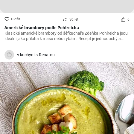
Uložit
Sdílet
6
Americké brambory podle Pohlreicha
Klasické americké brambory od šéfkuchaře Zdeňka Pohlreicha jsou
ideální jako příloha k masu nebo rybám. Recept je jednoduchý a
výsledek vždy vynikající.
v.kuchyni.s.Renatou