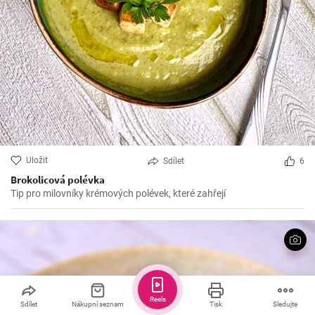
Uložit
Sdílet
6
Brokolicová polévka
Tip pro milovníky krémových polévek, které zahřejí
Reels
Sdílet
Nákupní seznam
Tisk
Sledujte