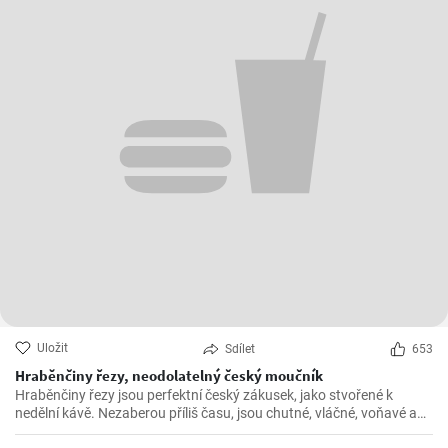
Uložit
Sdílet
653
Hraběnčiny řezy, neodolatelný český moučník
Hraběnčiny řezy jsou perfektní český zákusek, jako stvořené k
nedělní kávě. Nezaberou příliš času, jsou chutné, vláčné, voňavé a
příprava zabere maximálně hodinku.