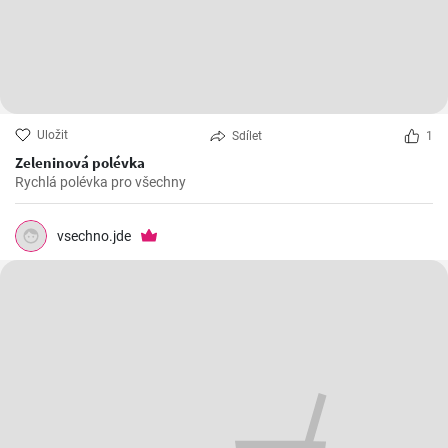
Uložit
Sdílet
1
Zeleninová polévka
Rychlá polévka pro všechny
vsechno.jde