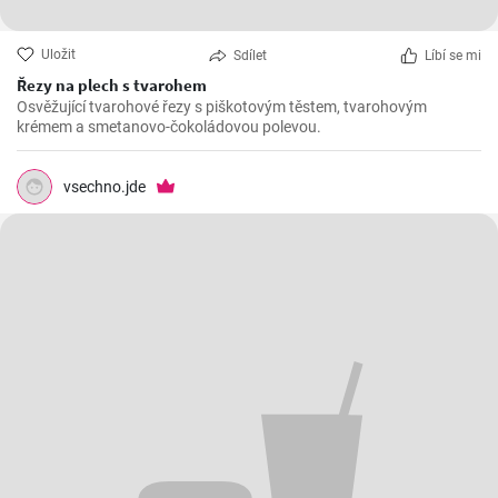
Uložit
Sdílet
Líbí se mi
Řezy na plech s tvarohem
Osvěžující tvarohové řezy s piškotovým těstem, tvarohovým
krémem a smetanovo-čokoládovou polevou.
vsechno.jde