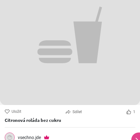
Uložit
Sdílet
1
Citronová roláda bez cukru
vsechno.jde