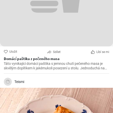
Uložit
Sdílet
Líbí se mi
Domácí paštika z pečeného masa
Táto vynikající domácí paštika s jemnou chutí pečeného masa je
skvělým doplňkem k jakémukoli posezení u stolu. Jednoduchá na
přípravu a ohromující na chuti, tato paštika určitě zaujme vaše
hosty.
Teismi