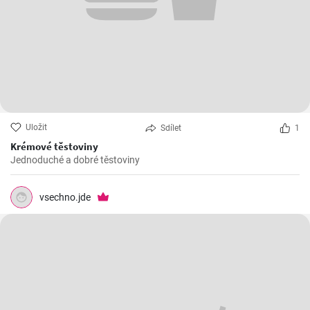
Uložit
Sdílet
1
Krémové těstoviny
Jednoduché a dobré těstoviny
vsechno.jde