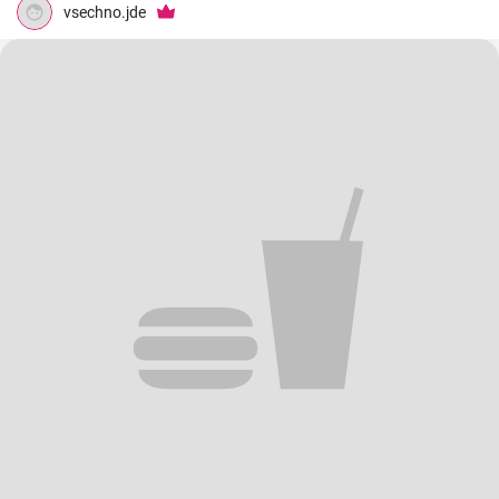
přípravu, že bude mít naprostý úspěch i ve vaší kuchyni.
vsechno.jde