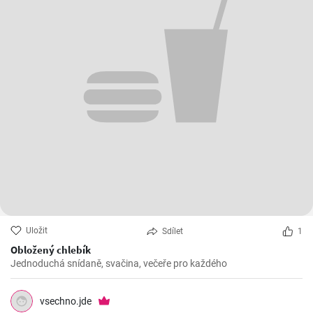
Uložit
Sdílet
1
Obložený chlebík
Jednoduchá snídaně, svačina, večeře pro každého
vsechno.jde