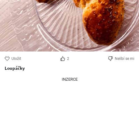
Uložit
2
Nelíbí se mi
Loupáčky
INZERCE