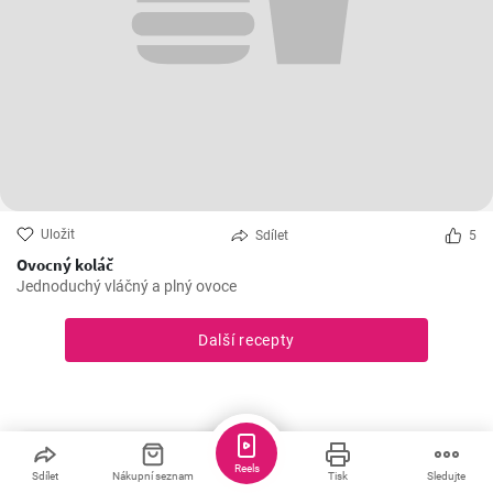
Uložit
Sdílet
5
Ovocný koláč
Jednoduchý vláčný a plný ovoce
Další recepty
Reels
Sdílet
Nákupní seznam
Tisk
Sledujte