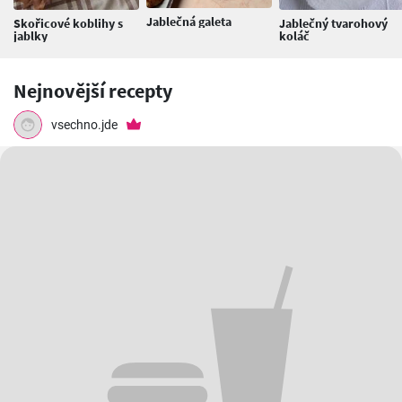
Jablečná galeta
Skořicové koblihy s
Jablečný tvarohový
jablky
koláč
Nejnovější recepty
vsechno.jde