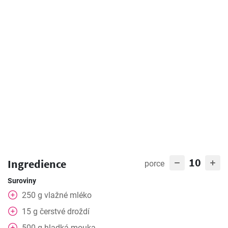
10
Ingredience
porce
Suroviny
250
g
vlažné mléko
15
g
čerstvé droždí
500
g
hladká mouka