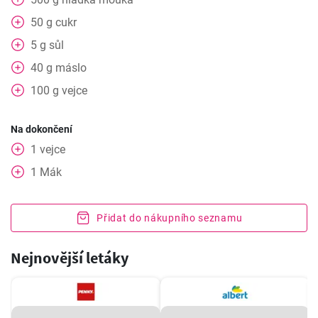
50
g
cukr
5
g
sůl
40
g
máslo
100
g
vejce
Na dokončení
1
vejce
1
Mák
Přidat do nákupního seznamu
Nejnovější letáky