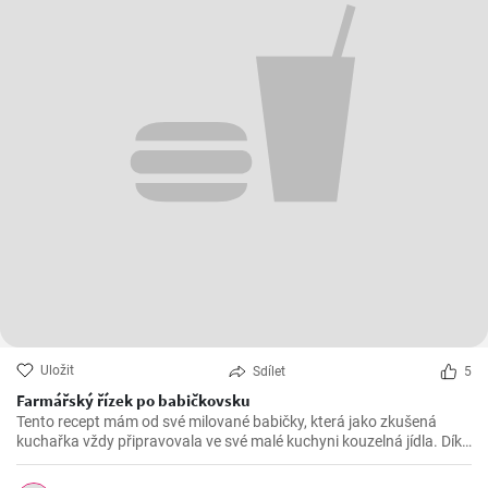
Uložit
Sdílet
5
Farmářský řízek po babičkovsku
Tento recept mám od své milované babičky, která jako zkušená
kuchařka vždy připravovala ve své malé kuchyni kouzelná jídla. Díky
výrazné chuti a křupavé obloze jsou BauernSchnitzel mým
nejoblíbenějším pokrmem. A nejlepší na něm je, že je tak snadný na