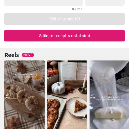
0 / 255
Přidat komentář
Sdílejte recept s ostatními
Reels
NOVÉ