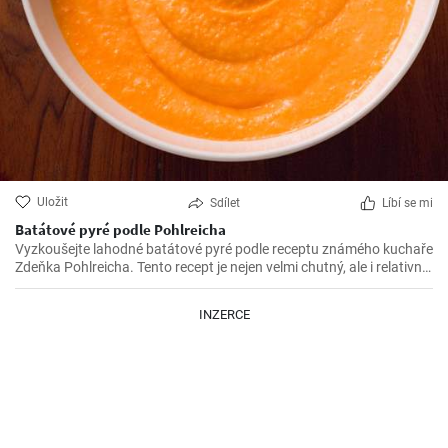
Uložit
Sdílet
Líbí se mi
Batátové pyré podle Pohlreicha
Vyzkoušejte lahodné batátové pyré podle receptu známého kuchaře
Zdeňka Pohlreicha. Tento recept je nejen velmi chutný, ale i relativně
jednoduchý na přípravu. Batátové pyré je skvělým doplňkem k masu
nebo rybám.
INZERCE