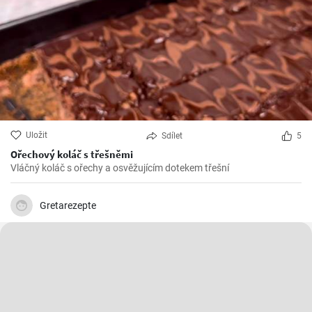
Uložit
Sdílet
5
Ořechový koláč s třešněmi
Vláčný koláč s ořechy a osvěžujícím dotekem třešní
Gretarezepte