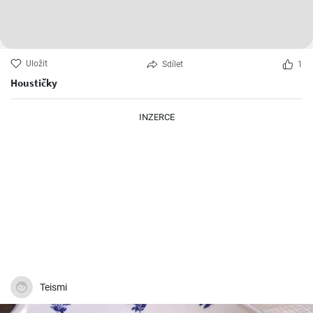
Uložit
Sdílet
1
Houstičky
INZERCE
Teismi