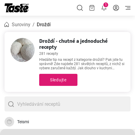
1
Suroviny
Droždí
Droždí - chutné a jednoduché
recepty
281 recepty
Hledáte tip na recept z kategorie droždí? Pak jste tu
správně! Zde najdete 281 skvělých receptů, z nichž si
vybere zaručeně každý. Jak dlouho v kuchyni
strávíte při přípravě receptů z kategorie droždí závisí
na náročnosti postupu. V průměru počítejte s 10 -
Sledujte
470 minutami. Pro každého, kdo hledá inspiraci,
doporučujeme -
Kynutý houskový knedlík
,
Klasické
langoše
,
Základní recept na kynuté těsto
,
Domácí
houstičky - krásně voňavé a křupavé
. Osvědčená
klasika. Patří k naším nejvyhledávanějším a
nejoblíbenějším receptům. Úspěch zaručen!
Teismi