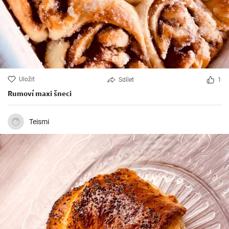
Uložit
Sdílet
1
Rumoví maxi šneci
Teismi