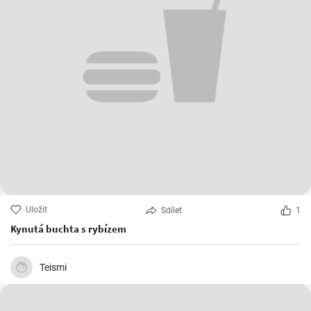
Uložit
Sdílet
1
Kynutá buchta s rybízem
Teismi