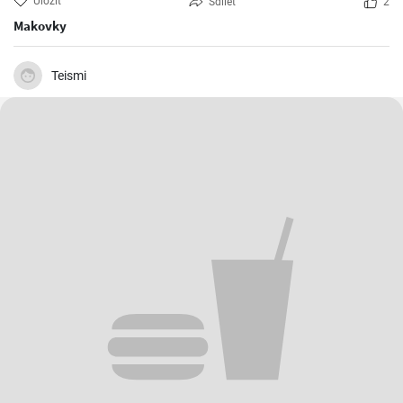
Uložit
Sdílet
2
Makovky
Teismi