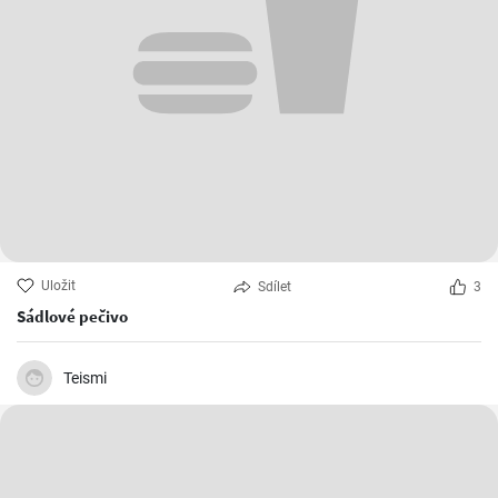
Uložit
Sdílet
3
Sádlové pečivo
Teismi