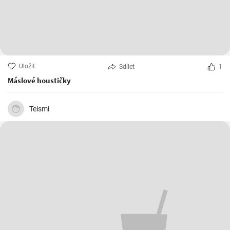
Uložit
Sdílet
1
Máslové houstičky
Teismi