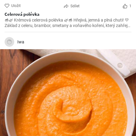
Uložit
Sdílet
1
Celerová polévka
🥣🌿 Krémová celerová polévka 🌿🥣 Hřejivá, jemná a plná chuti! 💛
Základ z celeru, brambor, smetany a voňavého koření, který zahřeje
na duši. Jednoduchý recept na zdravou dobrotu, která nikdy
nezklame. 🥔🌱 ✨ Tip: Ozdobte čerstvými bylinkami nebo krutony
Iwa