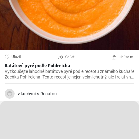
Uložit
Sdílet
Líbí se mi
Batátové pyré podle Pohlreicha
Vyzkoušejte lahodné batátové pyré podle receptu známého kuchaře
Zdeňka Pohlreicha. Tento recept je nejen velmi chutný, ale i relativně
jednoduchý na přípravu. Batátové pyré je skvělým doplňkem k masu
nebo rybám.
v.kuchyni.s.Renatou