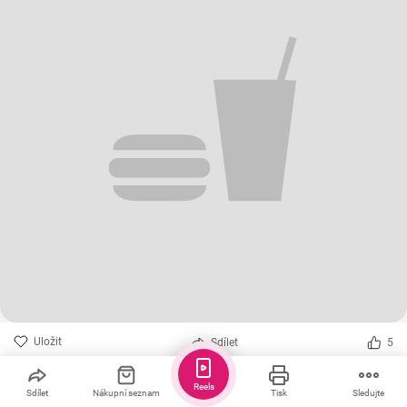
Uložit
Sdílet
5
Čočka s pohankou na kyselo
Jednoduchý, zdravý recept
Reels
Sdílet
Nákupní seznam
Tisk
Sledujte