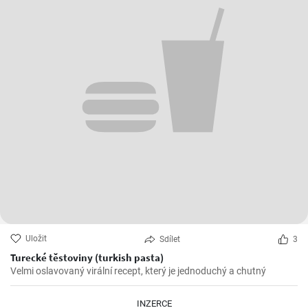
Uložit
Sdílet
3
Turecké těstoviny (turkish pasta)
Velmi oslavovaný virální recept, který je jednoduchý a chutný
INZERCE