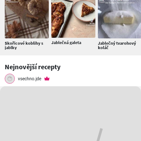
Jablečná galeta
Skořicové koblihy s
Jablečný tvarohový
jablky
koláč
Nejnovější recepty
vsechno.jde