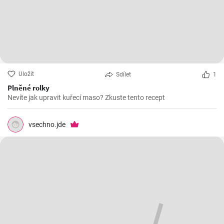
Uložit
Sdílet
1
Plněné rolky
Nevíte jak upravit kuřecí maso? Zkuste tento recept
vsechno.jde