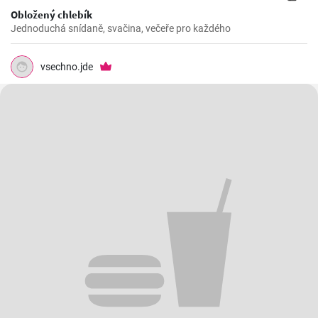
Obložený chlebík
Jednoduchá snídaně, svačina, večeře pro každého
vsechno.jde