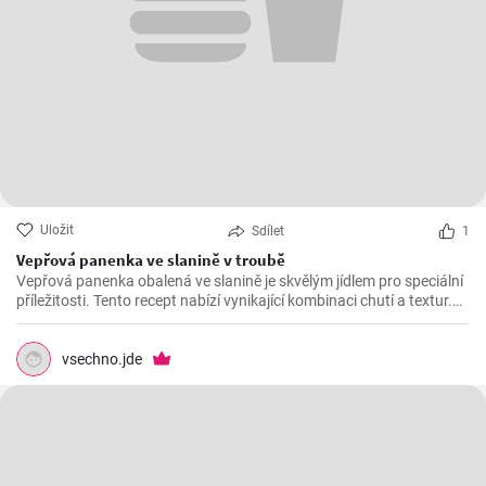
Uložit
Sdílet
1
Vepřová panenka ve slanině v troubě
Vepřová panenka obalená ve slanině je skvělým jídlem pro speciální
příležitosti. Tento recept nabízí vynikající kombinaci chutí a textur.
Panenka je velmi šťavnatá a slanina dodává příjemnou křupavou
texturu a bohatou chuť.
vsechno.jde