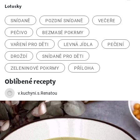
Lotusky
SNÍDANĚ
POZDNÍ SNÍDANĚ
VEČEŘE
PEČIVO
BEZMASÉ POKRMY
VAŘENÍ PRO DĚTI
LEVNÁ JÍDLA
PEČENÍ
DROŽDÍ
SNÍDANĚ PRO DĚTI
ZELENINOVÉ POKRMY
PŘÍLOHA
Oblíbené recepty
v.kuchyni.s.Renatou