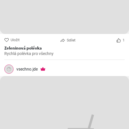
Uložit
Sdílet
1
Zeleninová polévka
Rychlá polévka pro všechny
vsechno.jde