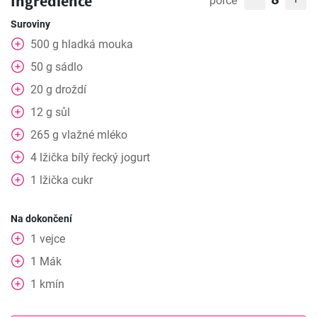
Ingredience
porce
Suroviny
500
g
hladká mouka
50
g
sádlo
20
g
droždí
12
g
sůl
265
g
vlažné mléko
4
lžička
bílý řecký jogurt
1
lžička
cukr
Na dokončení
1
vejce
1
Mák
1
kmín