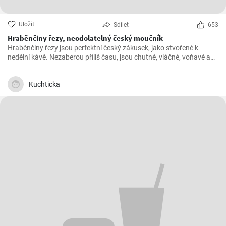
Uložit
Sdílet
653
Hraběnčiny řezy, neodolatelný český moučník
Hraběnčiny řezy jsou perfektní český zákusek, jako stvořené k
nedělní kávě. Nezaberou příliš času, jsou chutné, vláčné, voňavé a
příprava zabere maximálně hodinku.
Kuchticka