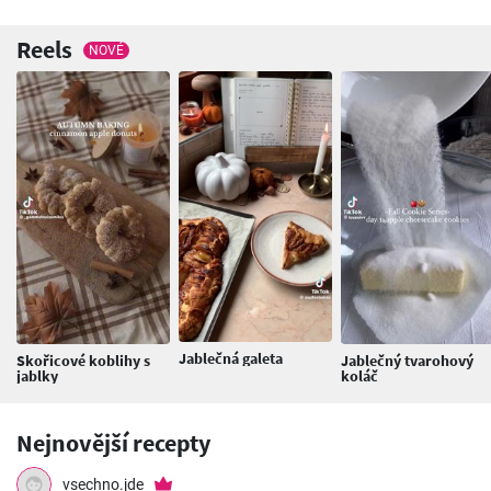
Reels
NOVÉ
Jablečná galeta
Skořicové koblihy s
Jablečný tvarohový
jablky
koláč
Nejnovější recepty
vsechno.jde