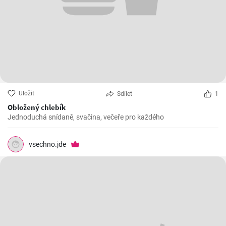
Uložit
Sdílet
1
Obložený chlebík
Jednoduchá snídaně, svačina, večeře pro každého
vsechno.jde