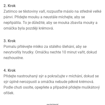
2. Krok
Zatímco se těstoviny vaří, rozpusťte máslo na středně velké 
pánvi. Přidejte mouku a neustále míchejte, aby se 
nepřipálila. To je důležité, aby se mouka zbavila mouky a 
omáčka byla později krémová.
3. Krok
Pomalu přilévejte mléko za stálého šlehání, aby se 
nevytvořily hrudky. Omáčku nechte 10 minut vařit, dokud 
nezhoustne.
4. Krok
Přidejte nastrouhaný sýr a pokračujte v míchání, dokud se 
sýr úplně nerozpustí a omáčka nebude pěkně krémová. 
Podle chuti osolte, opepřete a případně přidejte muškátový 
oříšek.