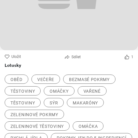
Uložit
Sdílet
1
Lotusky
OBĚD
VEČEŘE
BEZMASÉ POKRMY
TĚSTOVINY
OMÁČKY
VAŘENÉ
TĚSTOVINY
SÝR
MAKARÓNY
ZELENINOVÉ POKRMY
ZELENINOVÉ TĚSTOVINY
OMÁČKA