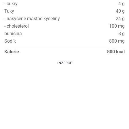
- cukry
4 g
Tuky
40 g
- nasycené mastné kyseliny
24 g
- cholesterol
100 mg
buničina
8 g
Sodík
800 mg
Kalorie
800 kcal
INZERCE