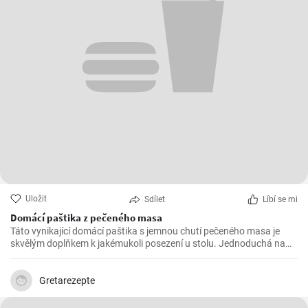
Uložit
Sdílet
Líbí se mi
Domácí paštika z pečeného masa
Táto vynikající domácí paštika s jemnou chutí pečeného masa je
skvělým doplňkem k jakémukoli posezení u stolu. Jednoduchá na
přípravu a ohromující na chuti, tato paštika určitě zaujme vaše
hosty.
Gretarezepte