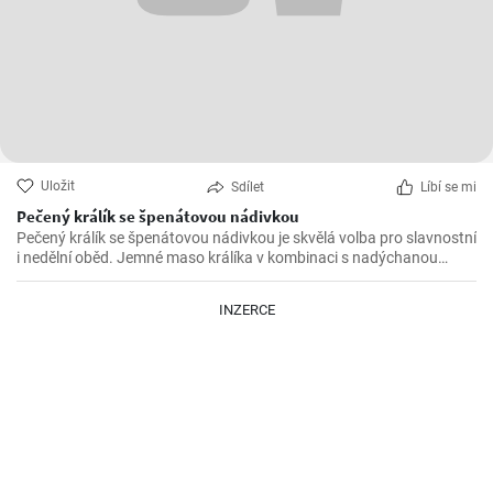
Uložit
Sdílet
Líbí se mi
Pečený králík se špenátovou nádivkou
Pečený králík se špenátovou nádivkou je skvělá volba pro slavnostní
i nedělní oběd. Jemné maso králíka v kombinaci s nadýchanou
špenátovou nádivkou vytváří lahodnou harmonii chutí.
INZERCE