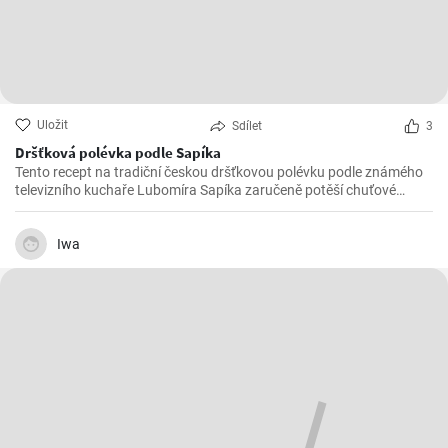
Uložit
Sdílet
3
Dršťková polévka podle Sapíka
Tento recept na tradiční českou dršťkovou polévku podle známého
televizního kuchaře Lubomíra Sapíka zaručeně potěší chuťové
pohárky všech milovníků tuzemské kuchyně.
Iwa