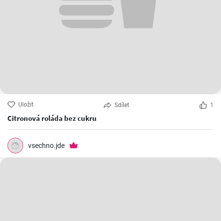
Uložit
Sdílet
1
Citronová roláda bez cukru
vsechno.jde