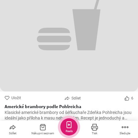
Uložit
Sdílet
6
Americké brambory podle Pohlreicha
Klasické americké brambory od šéfkuchaře Zdeňka Pohlreicha jsou
ideální jako příloha k masu nebo rybám. Recept je jednoduchý a
výsledek vždy vynikající.
Reels
Sdílet
Nákupní seznam
Tisk
Sledujte
v.kuchyni.s.Renatou