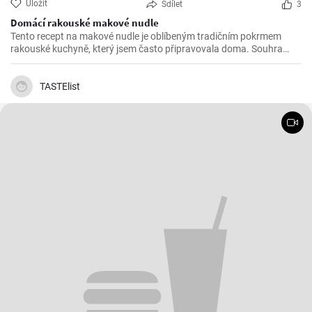
Uložit
Sdílet
3
Domácí rakouské makové nudle
Tento recept na makové nudle je oblíbeným tradičním pokrmem
rakouské kuchyně, který jsem často připravovala doma. Souhra
sladkých bramborových knedlíků, křupavého máku a pikantní
skořice vytváří neodolatelný chuťový zážitek.
TASTElist