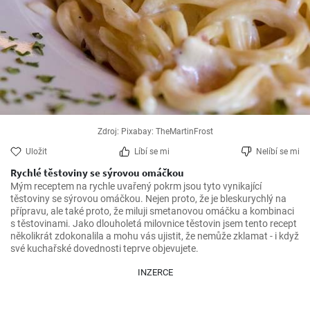
Zdroj: Pixabay: TheMartinFrost
Uložit
Líbí se mi
Nelíbí se mi
Rychlé těstoviny se sýrovou omáčkou
Mým receptem na rychle uvařený pokrm jsou tyto vynikající 
těstoviny se sýrovou omáčkou. Nejen proto, že je bleskurychlý na 
přípravu, ale také proto, že miluji smetanovou omáčku a kombinaci 
s těstovinami. Jako dlouholetá milovnice těstovin jsem tento recept 
několikrát zdokonalila a mohu vás ujistit, že nemůže zklamat - i když 
své kuchařské dovednosti teprve objevujete.
INZERCE