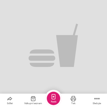
Reels
Sdílet
Nákupní seznam
Tisk
Sledujte
Uložit
Sdílet
1