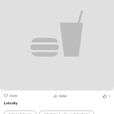
Uložit
Sdílet
1
Lotusky