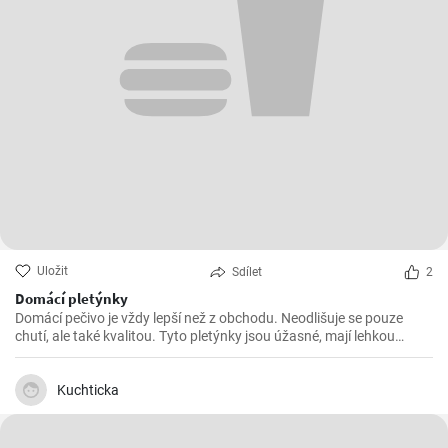
Uložit
Sdílet
2
Domácí pletýnky
Domácí pečivo je vždy lepší než z obchodu. Neodlišuje se pouze
chutí, ale také kvalitou. Tyto pletýnky jsou úžasné, mají lehkou
střídku a křupavou kůrku. Ať už na snídani nebo svačinu, dobré
pečivo chutná vždy a všude😉
Kuchticka