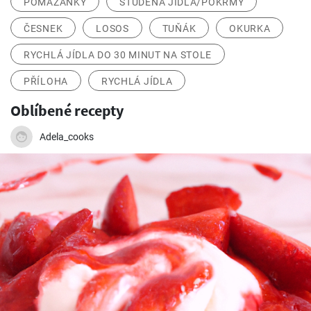
POMAZÁNKY
STUDENÁ JÍDLA/POKRMY
ČESNEK
LOSOS
TUŇÁK
OKURKA
RYCHLÁ JÍDLA DO 30 MINUT NA STOLE
PŘÍLOHA
RYCHLÁ JÍDLA
Oblíbené recepty
Adela_cooks