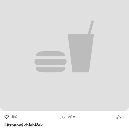
Uložit
Sdílet
6
Citronový chlebíček