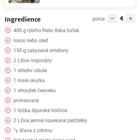
4
Ingredience
porce
400
g
rybího filetu třeba tuňák
losos nebo sleď
150
g
zakysané smetany
2
Lžíce
majonézy
1
střední cibule
1
malé
okurka
1
stroužek česneku
prolisovaný
1
lžička dijonské hořčice
2
Lžíce
jemně nasekané petrželky
1
šťava z citrónu
⁄
2