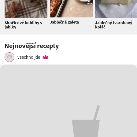
Jablečná galeta
Skořicové koblihy s
Jablečný tvarohový
jablky
koláč
Nejnovější recepty
vsechno.jde