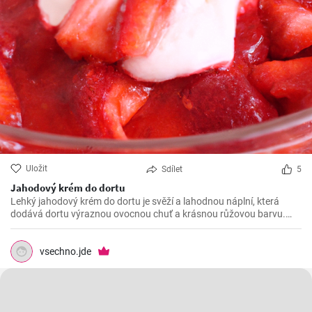
Uložit
Sdílet
5
Jahodový krém do dortu
Lehký jahodový krém do dortu je svěží a lahodnou náplní, která
dodává dortu výraznou ovocnou chuť a krásnou růžovou barvu.
Tento krém je ideální pro jarní a letní dorty a skvěle se hodí k různým
druhům dortů, jako je například jahodový dort, vanilkový dort nebo
čokoládový dort.
vsechno.jde