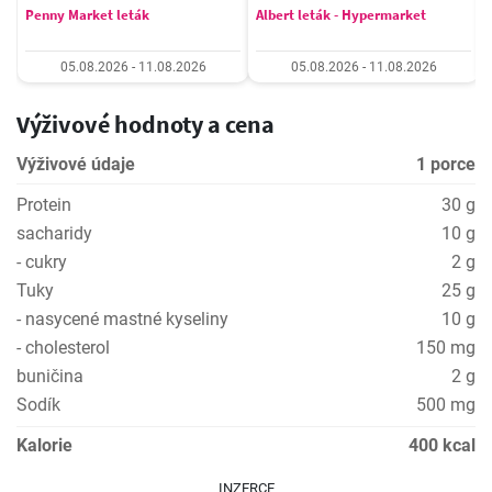
Penny Market leták
Albert leták - Hypermarket
05.08.2026 - 11.08.2026
05.08.2026 - 11.08.2026
Výživové hodnoty a cena
Výživové údaje
1 porce
Protein
30 g
sacharidy
10 g
- cukry
2 g
Tuky
25 g
- nasycené mastné kyseliny
10 g
- cholesterol
150 mg
buničina
2 g
Sodík
500 mg
Kalorie
400 kcal
INZERCE