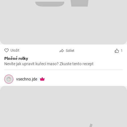
Uložit
Sdílet
1
Plněné rolky
Nevíte jak upravit kuřecí maso? Zkuste tento recept
vsechno.jde