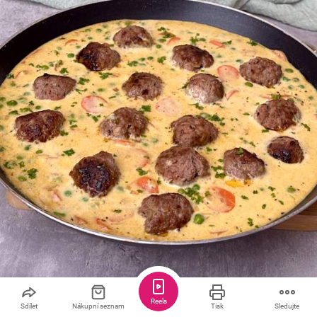
Uložit
Sdílet
4
Reels
Sdílet
Nákupní seznam
Tisk
Sledujte
Vikingský hrnec