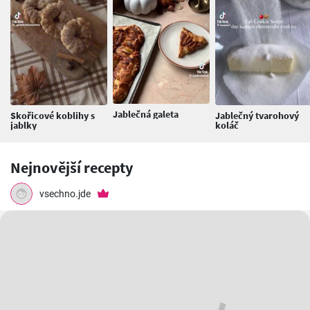
Jablečná galeta
Skořicové koblihy s
Jablečný tvarohový
jablky
koláč
Nejnovější recepty
vsechno.jde