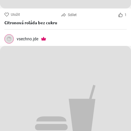
Uložit
Sdílet
1
Citronová roláda bez cukru
vsechno.jde