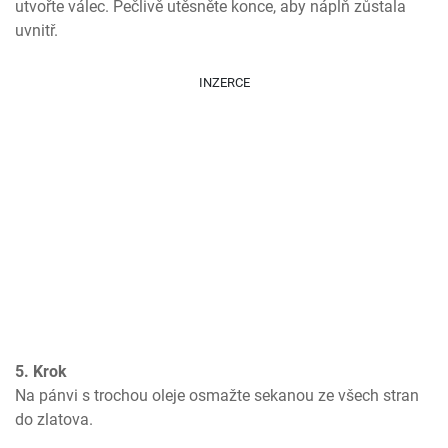
utvořte válec. Pečlivě utěsněte konce, aby náplň zůstala 
uvnitř.
INZERCE
5. Krok
Na pánvi s trochou oleje osmažte sekanou ze všech stran 
do zlatova.