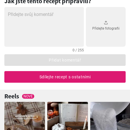
Jak jste tento recept připravili?
Přidejte fotografii
0 / 255
Přidat komentář
Sdílejte recept s ostatními
Reels
NOVÉ