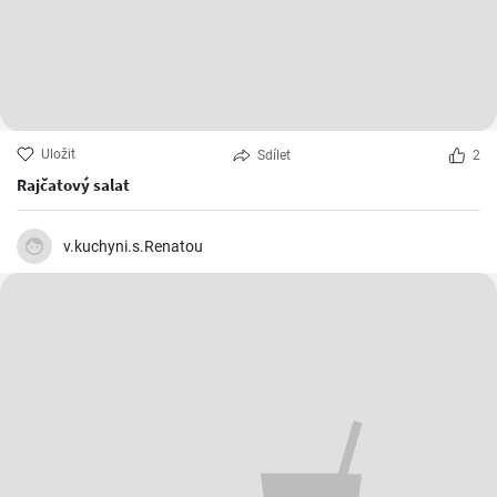
Uložit
Sdílet
2
Rajčatový salat
v.kuchyni.s.Renatou