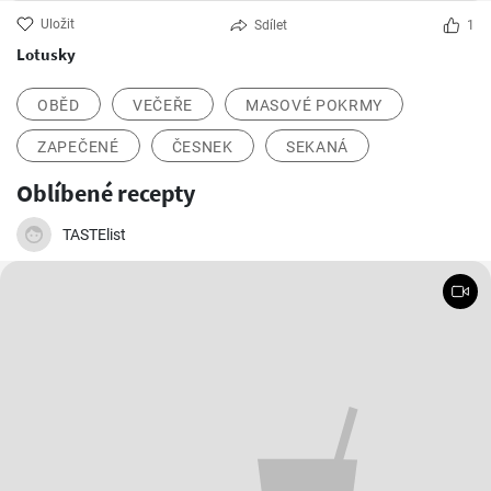
Uložit
Sdílet
1
Lotusky
OBĚD
VEČEŘE
MASOVÉ POKRMY
ZAPEČENÉ
ČESNEK
SEKANÁ
Oblíbené recepty
TASTElist