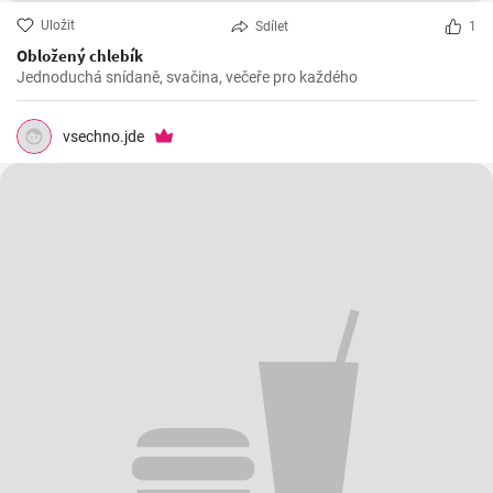
Uložit
Sdílet
1
Obložený chlebík
Jednoduchá snídaně, svačina, večeře pro každého
vsechno.jde