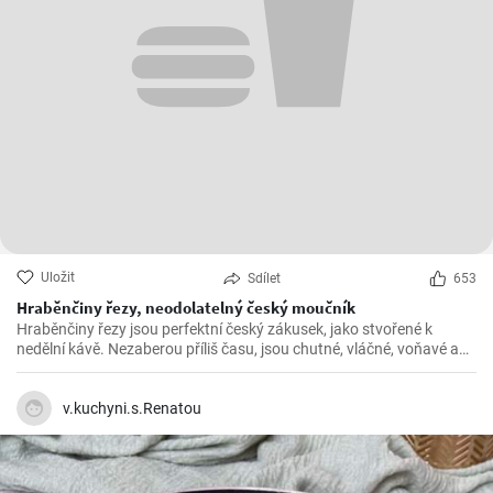
Uložit
Sdílet
653
Hraběnčiny řezy, neodolatelný český moučník
Hraběnčiny řezy jsou perfektní český zákusek, jako stvořené k
nedělní kávě. Nezaberou příliš času, jsou chutné, vláčné, voňavé a
příprava zabere maximálně hodinku.
v.kuchyni.s.Renatou