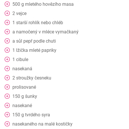
500
g
mletého hovězího masa
2
vejce
1
starší rohlík nebo chléb
a
namočený v mléce vymačkaný
a
sůl pepř podle chuti
1
lžička
mleté papriky
1
cibule
nasekaná
2
stroužky
česneku
prolisované
150
g
šunky
nasekané
150
g
tvrdého syra
nasekaného na malé kostičky