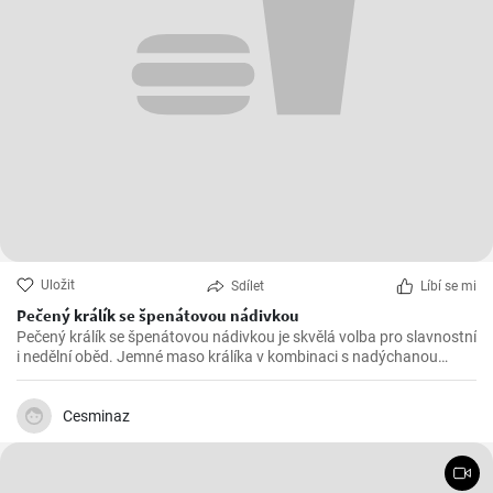
Uložit
Sdílet
Líbí se mi
Pečený králík se špenátovou nádivkou
Pečený králík se špenátovou nádivkou je skvělá volba pro slavnostní
i nedělní oběd. Jemné maso králíka v kombinaci s nadýchanou
špenátovou nádivkou vytváří lahodnou harmonii chutí.
Cesminaz