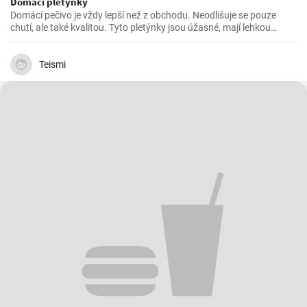
Domácí pletýnky
Domácí pečivo je vždy lepší než z obchodu. Neodlišuje se pouze
chutí, ale také kvalitou. Tyto pletýnky jsou úžasné, mají lehkou
střídku a křupavou kůrku. Ať už na snídani nebo svačinu, dobré
pečivo chutná vždy a všude😉
Teismi