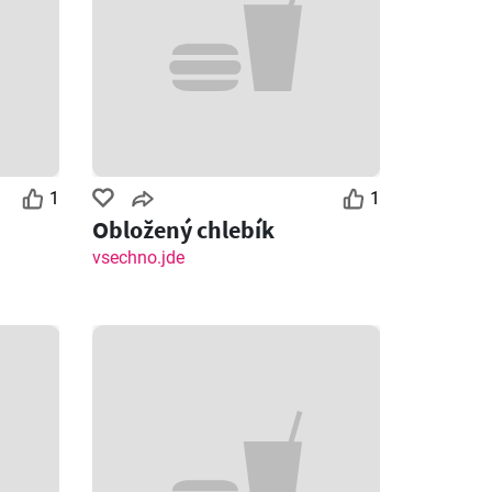
1
1
Obložený chlebík
vsechno.jde