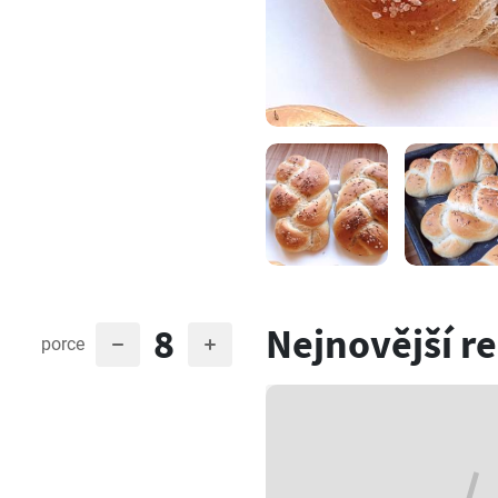
8
Nejnovější r
porce