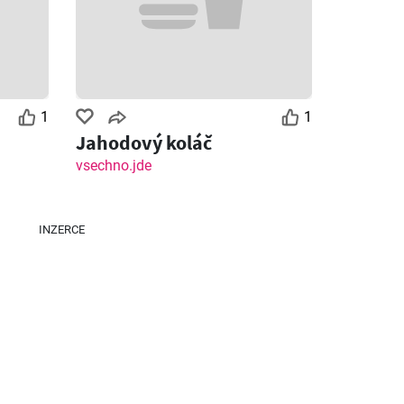
1
1
Jahodový koláč
vsechno.jde
INZERCE
Zbývající dny: 3
Zbývající dny: 5
Lidl leták
Tesco leták - Hypermarket
26
06.08.2026 - 09.08.2026
05.08.2026 - 11.08.2026