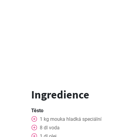
Ingredience
Těsto
1
kg
mouka hladká speciální
8
dl
voda
1
dl
olej