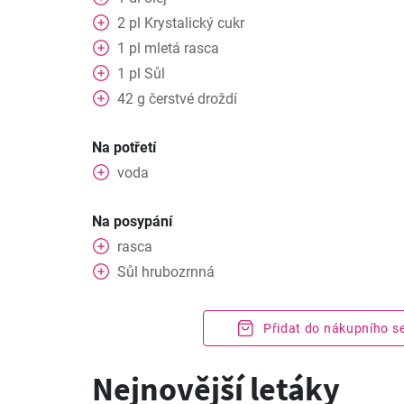
2
pl
Krystalický cukr
1
pl
mletá rasca
1
pl
Sůl
42
g
čerstvé droždí
Na potřetí
voda
Na posypání
rasca
Sůl hrubozrnná
Přidat do nákupního 
Nejnovější letáky