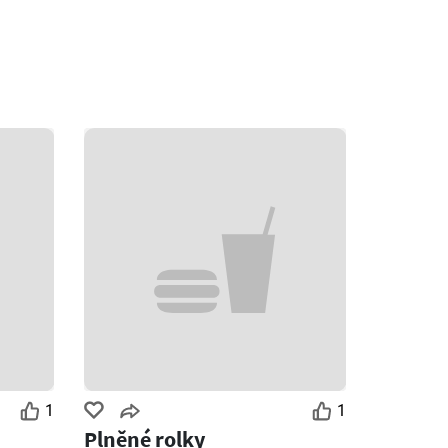
1
1
Plněné rolky