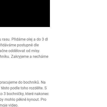
rasu. Přidáme olej a do 3 dl 
přidáváme postupně dle 
ačne oddělovat od mísy. 
níku. Zakryjeme a necháme 
zpracujeme do bochníků. Na 
těsto podle toho rozdělte. S 
o 3 bochníčky, které nakonec 
by mohlo pěkně kynout. Pro 
moje video.