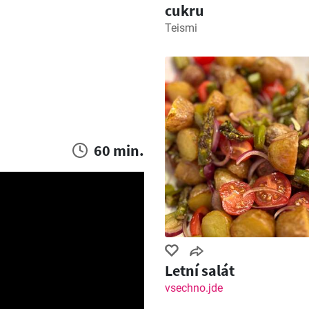
cukru
Teismi
60 min.
Letní salát
vsechno.jde