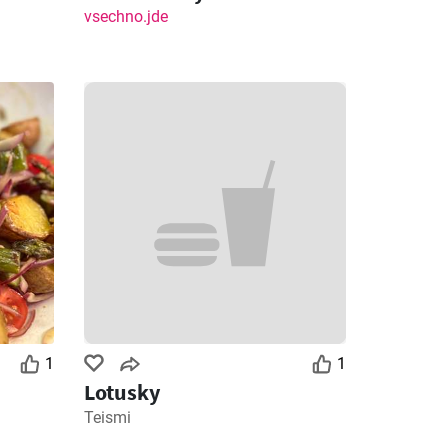
vsechno.jde
1
1
Lotusky
Teismi