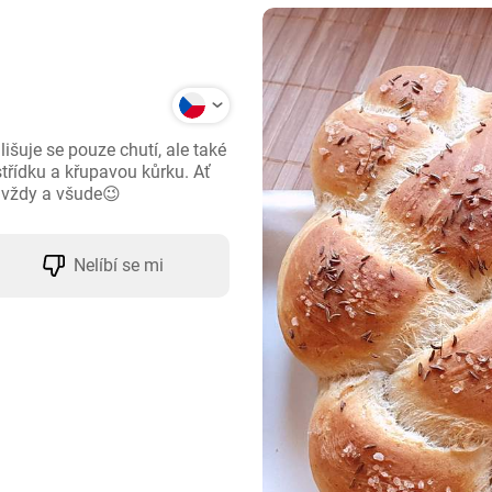
šuje se pouze chutí, ale také 
třídku a křupavou kůrku. Ať 
 vždy a všude😉
Nelíbí se mi