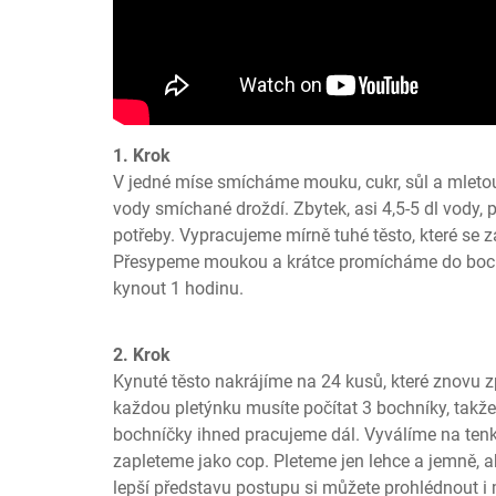
1. Krok
V jedné míse smícháme mouku, cukr, sůl a mletou 
vody smíchané droždí. Zbytek, asi 4,5-5 dl vody, 
potřeby. Vypracujeme mírně tuhé těsto, které se z
Přesypeme moukou a krátce promícháme do boch
kynout 1 hodinu.
2. Krok
Kynuté těsto nakrájíme na 24 kusů, které znovu 
každou pletýnku musíte počítat 3 bochníky, takže 
bochníčky ihned pracujeme dál. Vyválíme na tenk
zapleteme jako cop. Pleteme jen lehce a jemně, a
lepší představu postupu si můžete prohlédnout i 