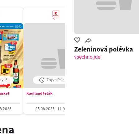
Zeleninová polévka
vsechno.jde
ny: 5
Zbývající dny: 5
Zbývající dny: 5
market
Kaufland leták
Billa Velký leták
08.2026
05.08.2026 - 11.08.2026
05.08.2026 - 11.08.20
ena