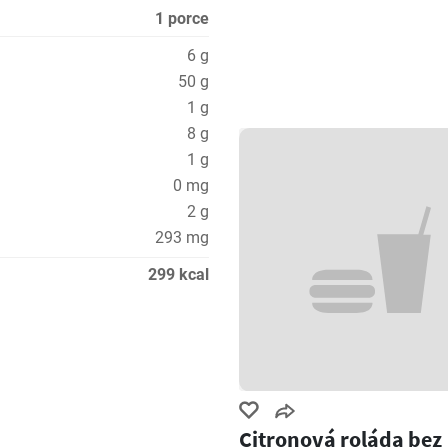
1 porce
6 g
50 g
1 g
8 g
1 g
0 mg
2 g
293 mg
299 kcal
Citronová roláda bez