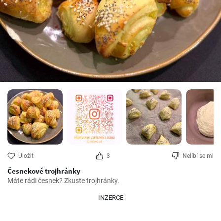
Uložit
3
Nelíbí se mi
Česnekové trojhránky
Máte rádi česnek? Zkuste trojhránky.
INZERCE