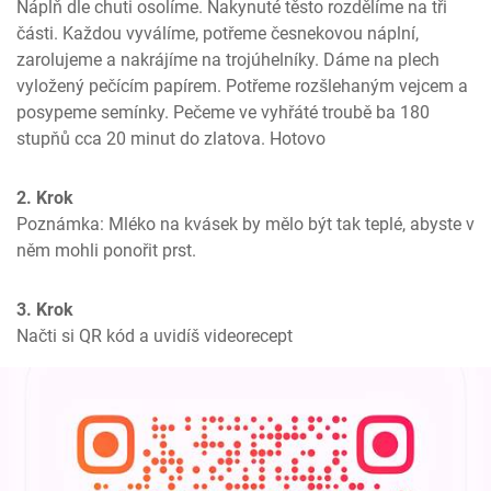
Náplň dle chuti osolíme. Nakynuté těsto rozdělíme na tři 
části. Každou vyválíme, potřeme česnekovou náplní, 
zarolujeme a nakrájíme na trojúhelníky. Dáme na plech 
vyložený pečícím papírem. Potřeme rozšlehaným vejcem a 
posypeme semínky. Pečeme ve vyhřáté troubě ba 180 
stupňů cca 20 minut do zlatova. Hotovo
2. Krok
Poznámka: Mléko na kvásek by mělo být tak teplé, abyste v 
něm mohli ponořit prst.
3. Krok
Načti si QR kód a uvidíš videorecept