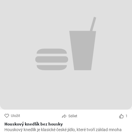
Uložit
Sdílet
1
Houskový knedlík bez housky
Houskový knedlík je klasické české jídlo, které tvoří základ mnoha