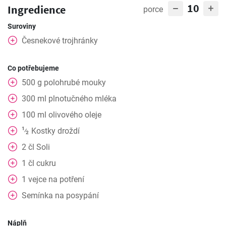
10
Ingredience
porce
Suroviny
Česnekové trojhránky
Co potřebujeme
500
g
polohrubé mouky
300
ml
plnotučného mléka
100
ml
olivového oleje
1
Kostky
droždí
⁄
2
2
čl
Soli
1
čl
cukru
1
vejce
na potření
Semínka na posypání
Náplň