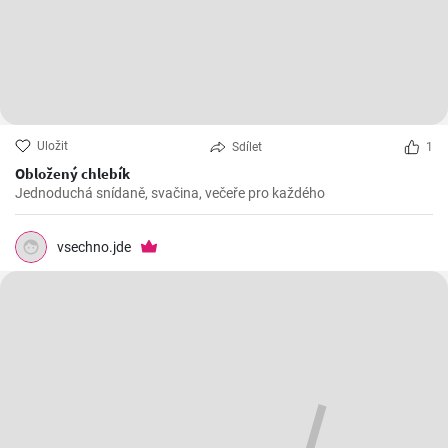
Uložit
Sdílet
1
Obložený chlebík
Jednoduchá snídaně, svačina, večeře pro každého
vsechno.jde