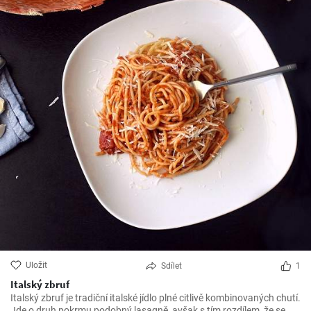
Uložit
Sdílet
1
Italský zbruf
Italský zbruf je tradiční italské jídlo plné citlivě kombinovaných chutí.
Jde o druh pokrmu podobný lasagně, avšak s tím rozdílem, že se