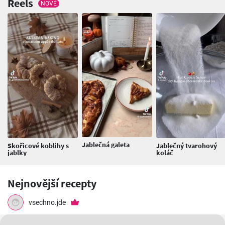
Reels
NOVÉ
Jablečná galeta
Skořicové koblihy s
Jablečný tvarohový
jablky
koláč
Nejnovější recepty
vsechno.jde