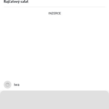
Rajčatový salat
INZERCE
Iwa