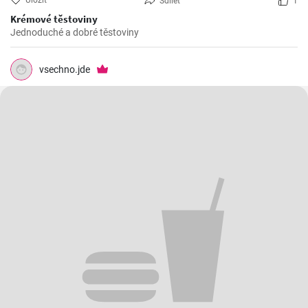
Uložit
Sdílet
1
Krémové těstoviny
Jednoduché a dobré těstoviny
vsechno.jde