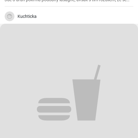
vrství těstoviny s omáčkou a sýrem, a to vše se zapéká v troubě.
Připravuje se hlavně v severní Itálii, konkrétně v regionu Ligurie.
Kuchticka