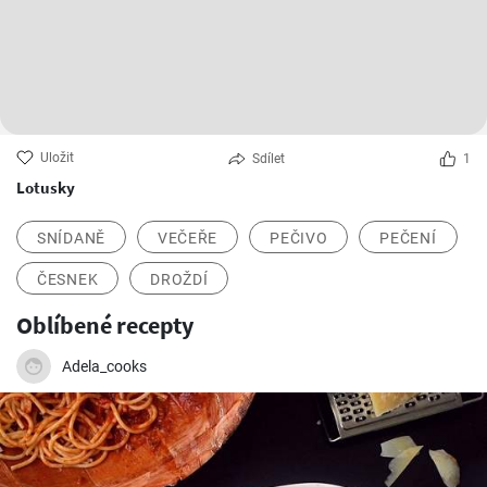
Uložit
Sdílet
1
Lotusky
SNÍDANĚ
VEČEŘE
PEČIVO
PEČENÍ
ČESNEK
DROŽDÍ
Oblíbené recepty
Adela_cooks