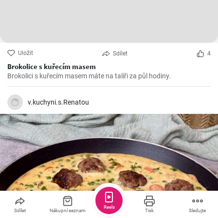
Uložit
Sdílet
4
Brokolice s kuřecím masem
Brokolici s kuřecím masem máte na talíři za půl hodiny.
v.kuchyni.s.Renatou
Reels
Sdílet
Nákupní seznam
Tisk
Sledujte