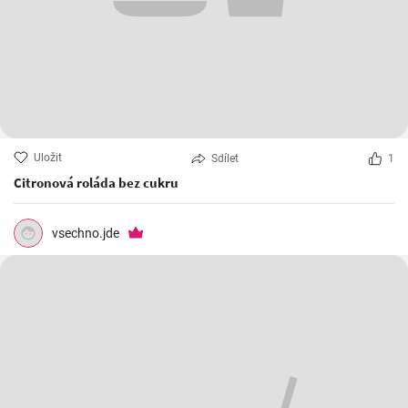
Uložit
Sdílet
1
Citronová roláda bez cukru
vsechno.jde