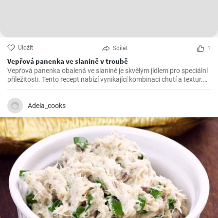
Uložit
Sdílet
1
Vepřová panenka ve slanině v troubě
Vepřová panenka obalená ve slanině je skvělým jídlem pro speciální
příležitosti. Tento recept nabízí vynikající kombinaci chutí a textur.
Panenka je velmi šťavnatá a slanina dodává příjemnou křupavou
texturu a bohatou chuť.
Adela_cooks