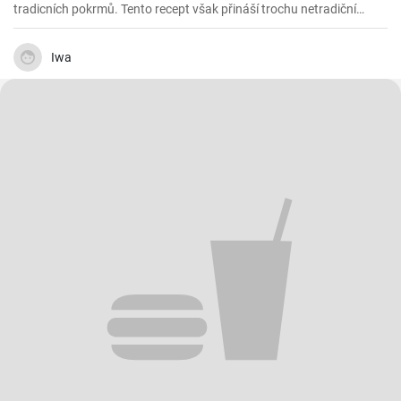
tradicních pokrmů. Tento recept však přináší trochu netradiční
variantu, která nevyžaduje housky, ale stále si zachovává tradiční
chutě.
Iwa