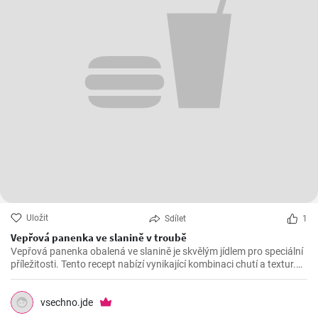
Uložit
Sdílet
1
Vepřová panenka ve slanině v troubě
Vepřová panenka obalená ve slanině je skvělým jídlem pro speciální
příležitosti. Tento recept nabízí vynikající kombinaci chutí a textur.
Panenka je velmi šťavnatá a slanina dodává příjemnou křupavou
texturu a bohatou chuť.
vsechno.jde