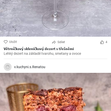
Uložit
Sdílet
4
Větrníčkový skleničkový dezert s třešněmi
Lehký dezert na základě tvarohu, smetany a ovoce
v.kuchyni.s.Renatou