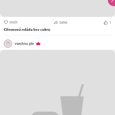
Uložit
Sdílet
1
Citronová roláda bez cukru
vsechno.jde