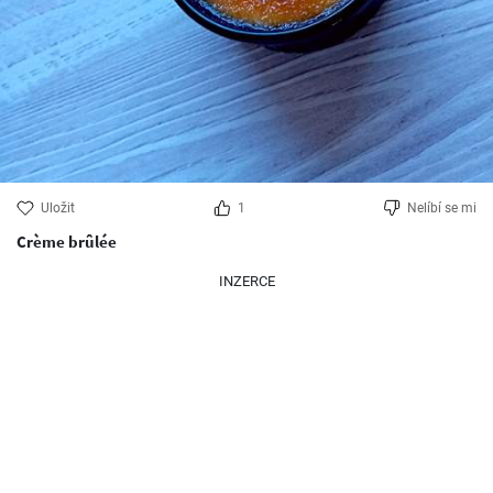
Uložit
1
Nelíbí se mi
Crème brûlée
INZERCE