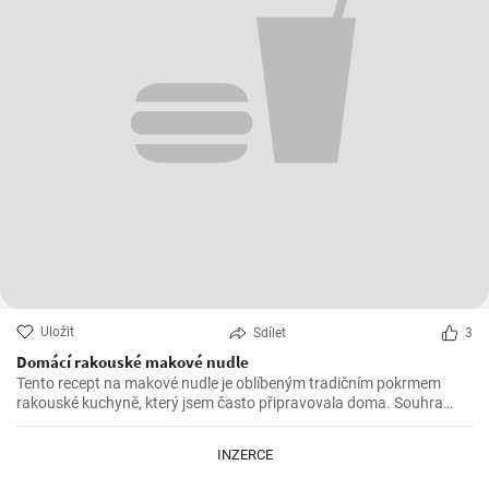
Uložit
Sdílet
3
Domácí rakouské makové nudle
Tento recept na makové nudle je oblíbeným tradičním pokrmem
rakouské kuchyně, který jsem často připravovala doma. Souhra
sladkých bramborových knedlíků, křupavého máku a pikantní
skořice vytváří neodolatelný chuťový zážitek.
INZERCE