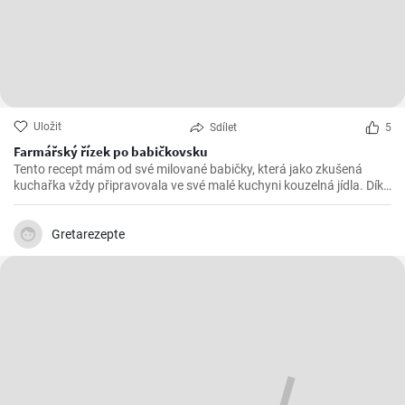
Uložit
Sdílet
5
Farmářský řízek po babičkovsku
Tento recept mám od své milované babičky, která jako zkušená
kuchařka vždy připravovala ve své malé kuchyni kouzelná jídla. Díky
výrazné chuti a křupavé obloze jsou BauernSchnitzel mým
nejoblíbenějším pokrmem. A nejlepší na něm je, že je tak snadný na
přípravu, že bude mít naprostý úspěch i ve vaší kuchyni.
Gretarezepte