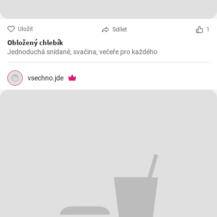
Uložit
Sdílet
1
Obložený chlebík
Jednoduchá snídaně, svačina, večeře pro každého
vsechno.jde