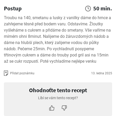
Postup
50 min.
Troubu na 140, smetanu a lusky z vanilky dáme do hrnce a 
zahřejeme těsně před bodem varu. Odstavíme. Žloutky 
vyšleháme s cukrem a přidáme do smetany. Vše vaříme na 
mírném ohni 8minut. Nalijeme do žáruvzdorných nádob a 
dáme na hlubší plech, který zalijeme vodou do půlky 
nádob. Pečeme 25min. Po vychladnutí posypeme 
třtinovým cukrem a dáme do trouby pod gril asi na 15min 
až se cukr rozpustí. Poté vychladíme nejlépe venku
Přidat poznámku
13. ledna 2025
Ohodnoťte tento recept
Líbí se vám tento recept?