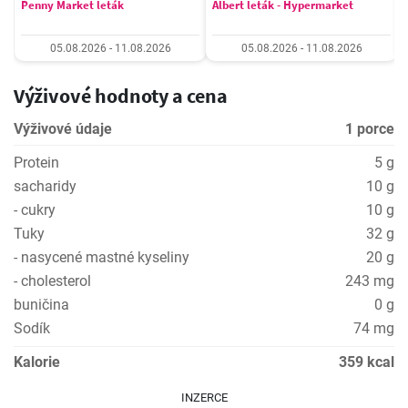
Penny Market leták
Albert leták - Hypermarket
05.08.2026 - 11.08.2026
05.08.2026 - 11.08.2026
Výživové hodnoty a cena
Výživové údaje
1 porce
Protein
5 g
sacharidy
10 g
- cukry
10 g
Tuky
32 g
- nasycené mastné kyseliny
20 g
- cholesterol
243 mg
buničina
0 g
Sodík
74 mg
Kalorie
359 kcal
INZERCE