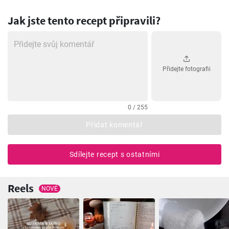
Jak jste tento recept připravili?
Přidejte fotografii
0 / 255
Přidat komentář
Sdílejte recept s ostatními
Reels
NOVÉ