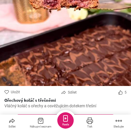
Uložit
Sdílet
5
Ořechový koláč s třešněmi
Vláčný koláč s ořechy a osvěžujícím dotekem třešní
Další recepty
Reels
Sdílet
Nákupní seznam
Tisk
Sledujte