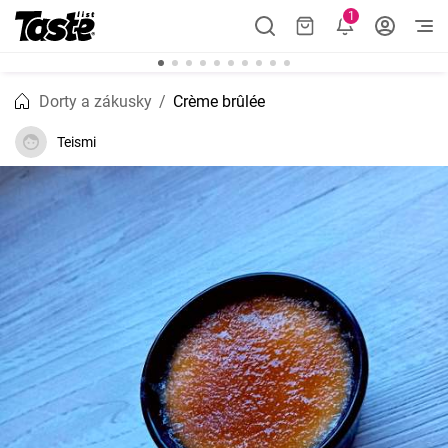
1
Dorty a zákusky
Crème brûlée
Teismi