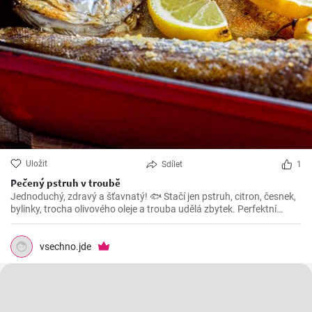
Uložit
Sdílet
1
Pečený pstruh v troubě
Jednoduchý, zdravý a šťavnatý! 🐟 Stačí jen pstruh, citron, česnek,
bylinky, trocha olivového oleje a trouba udělá zbytek. Perfektní
večeře do 30 minut! 🕒👌
vsechno.jde