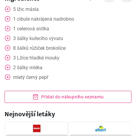
5
lžic másla
1
cibule nakrájená nadrobno
1
celerová snítka
3
šálky
kuřecího vývaru
8
šálků růžiček brokolice
3
Lžíce
hladké mouky
2
šálky
mléka
mletý černý pepř
Přidat do nákupního seznamu
Nejnovější letáky