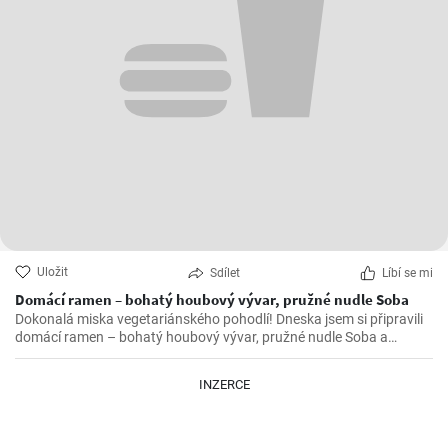
Uložit
Sdílet
Líbí se mi
Domácí ramen – bohatý houbový vývar, pružné nudle Soba
Dokonalá miska vegetariánského pohodlí! Dneska jsem si připravili
domácí ramen – bohatý houbový vývar, pružné nudle Soba a
hromada lahodných ochucovadel.
INZERCE