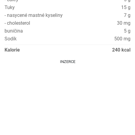
Tuky
15 g
- nasycené mastné kyseliny
7 g
- cholesterol
30 mg
buničina
5 g
Sodík
500 mg
Kalorie
240 kcal
INZERCE