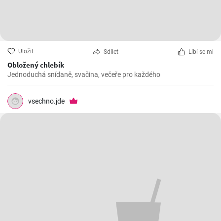
Uložit
Sdílet
Líbí se mi
Obložený chlebík
Jednoduchá snídaně, svačina, večeře pro každého
vsechno.jde