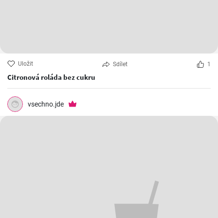
Uložit
Sdílet
1
Citronová roláda bez cukru
vsechno.jde