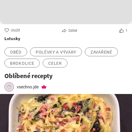
Uložit
Sdílet
1
Lotusky
OBĚD
POLÉVKY A VÝVARY
ZAVAŘENÉ
BROKOLICE
CELER
Oblíbené recepty
vsechno.jde