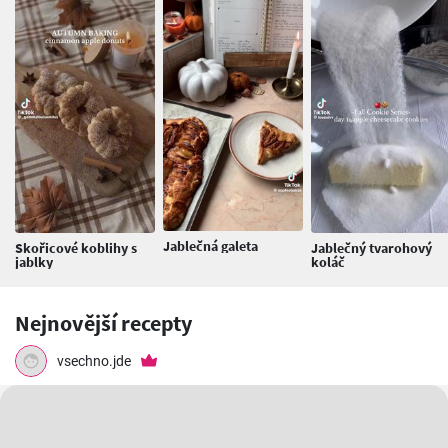
Jablečná galeta
Skořicové koblihy s
Jablečný tvarohový
jablky
koláč
Nejnovější recepty
vsechno.jde