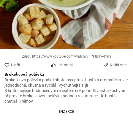
Zdroj: https://www.youtube.com/watch?v=PFtB9y-41ns
Uložit
Líbí se mi
Nelíbí se mi
Brokolicová polévka
Brokolicová polévka podle tohoto receptu je hustá a aromatická. Je 
jednoduchá, chutná a rychlá. Vychutnejte si ji!

S tímto nejlépe hodnoceným receptem si v pohodlí vlastní kuchyně 
připravíte brokolicovou polévku hodnou restaurace. Je hustá, 
chutná, krémov
INZERCE