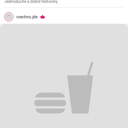
Jednoduché a dobré těstoviny
vsechno.jde