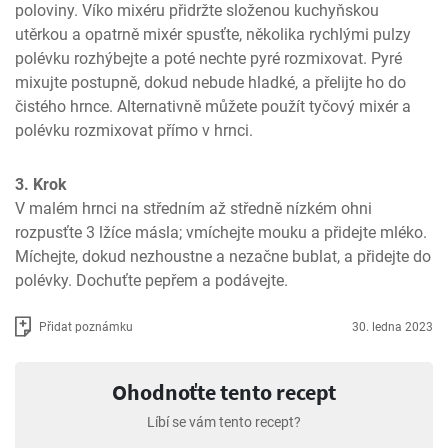
poloviny. Víko mixéru přidržte složenou kuchyňskou 
utěrkou a opatrně mixér spusťte, několika rychlými pulzy 
polévku rozhýbejte a poté nechte pyré rozmixovat. Pyré 
mixujte postupně, dokud nebude hladké, a přelijte ho do 
čistého hrnce. Alternativně můžete použít tyčový mixér a 
polévku rozmixovat přímo v hrnci.
3. Krok
V malém hrnci na středním až středně nízkém ohni 
rozpusťte 3 lžíce másla; vmíchejte mouku a přidejte mléko. 
Míchejte, dokud nezhoustne a nezačne bublat, a přidejte do 
polévky. Dochuťte pepřem a podávejte.
Přidat poznámku
30. ledna 2023
Ohodnoťte tento recept
Líbí se vám tento recept?