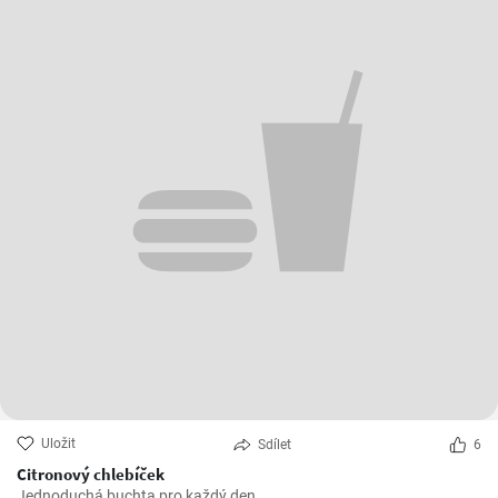
Uložit
Sdílet
6
Citronový chlebíček
Jednoduchá buchta pro každý den