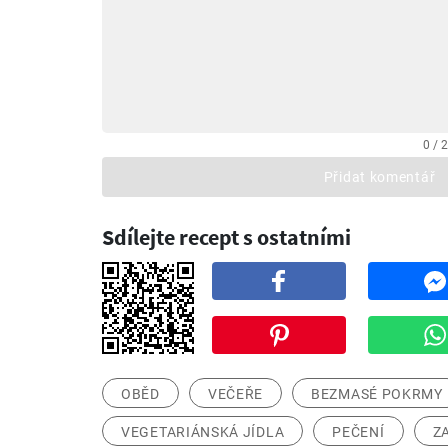
0 / 
Přidat komentář
Sdílejte recept s ostatními
OBĚD
VEČEŘE
BEZMASÉ POKRMY
VEGETARIÁNSKÁ JÍDLA
PEČENÍ
Z