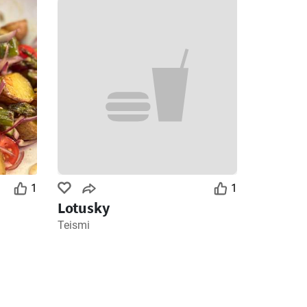
1
1
Lotusky
Teismi