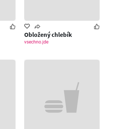
Obložený chlebík
vsechno.jde