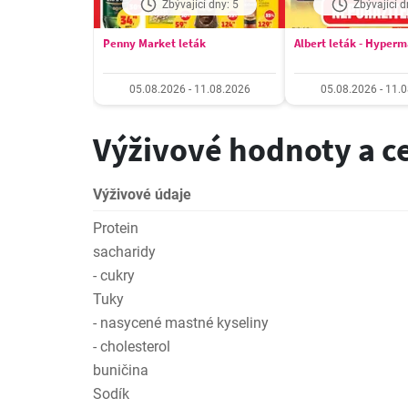
Zbývající dny: 5
Zbývající d
Penny Market leták
Albert leták - Hyper
05.08.2026 - 11.08.2026
05.08.2026 - 11.
Výživové hodnoty a c
Výživové údaje
Protein
sacharidy
- cukry
Tuky
- nasycené mastné kyseliny
- cholesterol
buničina
Sodík