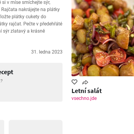
 si v míse smíchejte sýr, 
Rajčata nakrájejte na plátky 
ložte plátky cukety do 
tky rajčat. Pečte v předehřáté 
 sýr zlatavý a krásně 
31. ledna 2023
ecept
t?
Letní salát
vsechno.jde