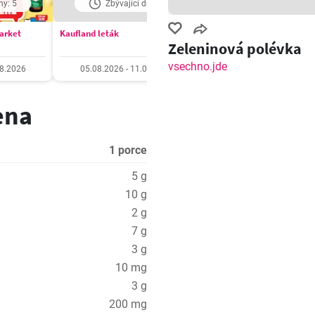
ny: 5
Zbývající dny: 5
Zbývající dny: 5
market
Kaufland leták
Billa Velký leták
Zeleninová polévka
vsechno.jde
08.2026
05.08.2026 - 11.08.2026
05.08.2026 - 11.08.20
ena
1 porce
5 g
10 g
2 g
7 g
3 g
10 mg
3 g
200 mg