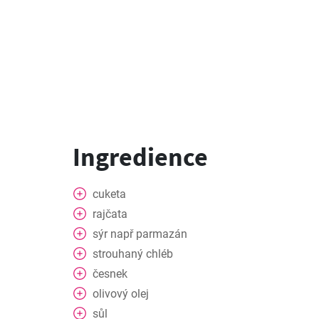
Ingredience
cuketa
rajčata
sýr např parmazán
strouhaný chléb
česnek
olivový olej
sůl