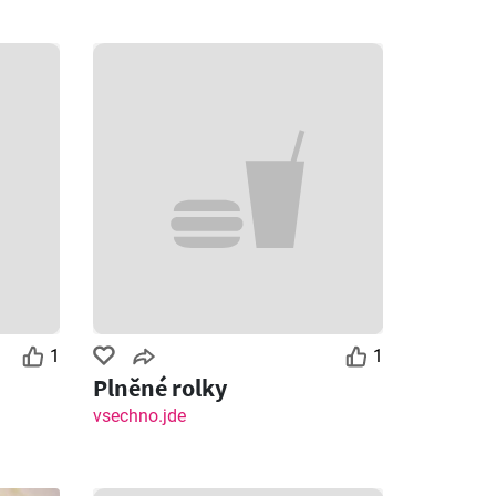
1
1
Plněné rolky
vsechno.jde