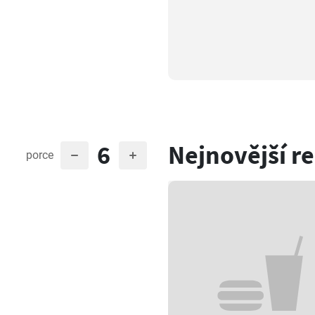
6
Nejnovější r
porce