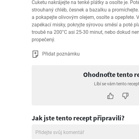
Cuketu nakrájejte na tenké plátky a osolte je. Poté
strouhaný chléb, česnek a bazalku a promíchejte. 
a pokapejte olivovým olejem, osolte a opepřete. V
zapékací misky, pokryjte sýrovou směsí a poté plá
troubě na 200°C asi 25-30 minut, nebo dokud není
propečený.
Přidat poznámku
Ohodnoťte tento r
Líbí se vám tento recep
Jak jste tento recept připravili?