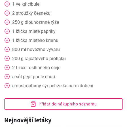
1
velká cibule
2
stroužky
česneku
250
g
dlouhozrnné rýže
1
lžička
mleté papriky
1
lžička
mletého kmínu
800
ml
hovězího vývaru
200
g
rajčatového protlaku
2
Lžíce
rostlinného oleje
a
sůl pepř podle chuti
a
nastrouhaný sýr petrželka na ozdobení
Přidat do nákupního seznamu
Nejnovější letáky