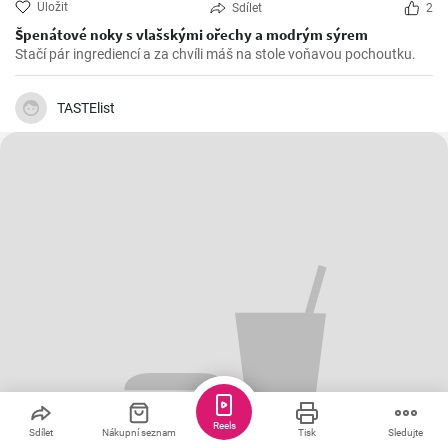
Uložit
Sdílet
2
Špenátové noky s vlašskými ořechy a modrým sýrem
Stačí pár ingrediencí a za chvíli máš na stole voňavou pochoutku.
TASTElist
Reels
Sdílet
Nákupní seznam
Tisk
Sledujte