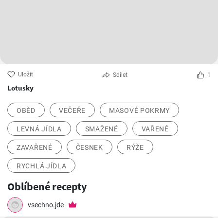
Uložit
Sdílet
1
Lotusky
OBĚD
VEČEŘE
MASOVÉ POKRMY
LEVNÁ JÍDLA
SMAŽENÉ
VAŘENÉ
ZAVAŘENÉ
ČESNEK
RÝŽE
RYCHLÁ JÍDLA
Oblíbené recepty
vsechno.jde