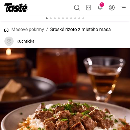
1
Masové pokrmy
Srbské rizoto z mletého masa
Kuchticka