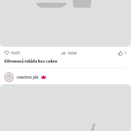
Uložit
Sdílet
1
Citronová roláda bez cukru
vsechno.jde