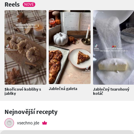
Reels
NOVÉ
Jablečná galeta
Skořicové koblihy s
Jablečný tvarohový
jablky
koláč
Nejnovější recepty
vsechno.jde