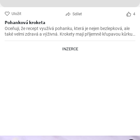
Uložit
Sdílet
4
Pohanková kroketa
Oceňuji, že recept využívá pohanku, která je nejen bezlepková, ale
také velmi zdravá a výživná. Krokety mají příjemně křupavou kůrku
a jemně oříškovou chuť pohanky. Doporučil bych je podávat s
dipemz jogurtu a česneku nebo se svěžím salátem.
INZERCE