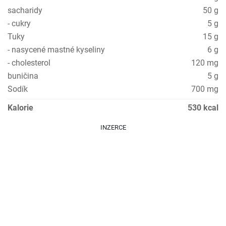
sacharidy
50 g
- cukry
5 g
Tuky
15 g
- nasycené mastné kyseliny
6 g
- cholesterol
120 mg
buničina
5 g
Sodík
700 mg
Kalorie
530 kcal
INZERCE