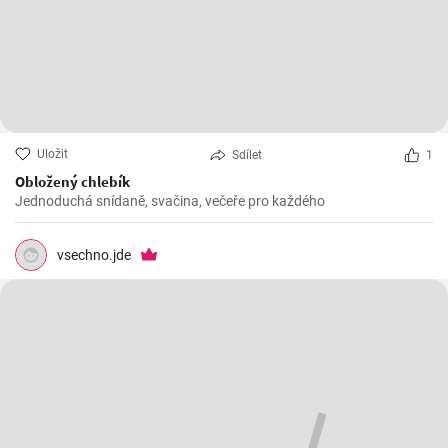
Uložit
Sdílet
1
Obložený chlebík
Jednoduchá snídaně, svačina, večeře pro každého
vsechno.jde