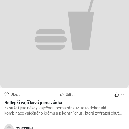
Uložit
Sdílet
44
Nejlepší vajíčková pomazánka
Zkoušeli jste někdy vaječnou pomazánku? Je to dokonalá
kombinace vaječného krému a pikantní chuti, která zvýrazní chuť
mnoha pokrmů. Vaječná pomazánka je díky své jemné struktuře a
pikantní esenci.
TASTElist