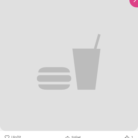
Uložit
Sdílet
1