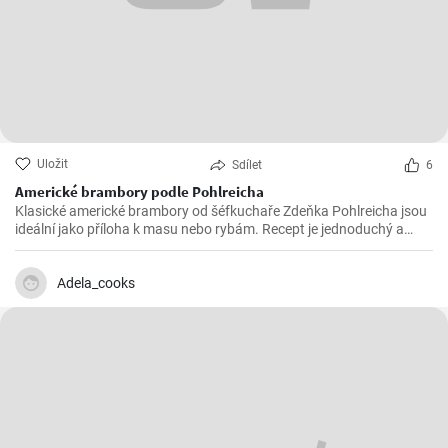
Uložit
Sdílet
6
Americké brambory podle Pohlreicha
Klasické americké brambory od šéfkuchaře Zdeňka Pohlreicha jsou
ideální jako příloha k masu nebo rybám. Recept je jednoduchý a
výsledek vždy vynikající.
Adela_cooks