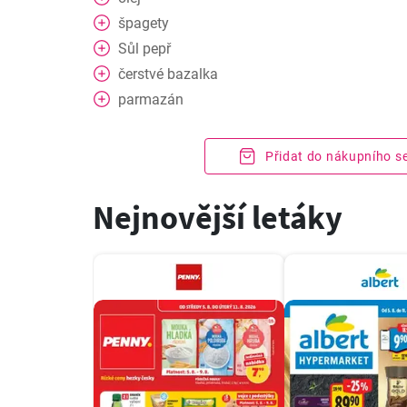
špagety
Sůl
pepř
čerstvé
bazalka
parmazán
Přidat do nákupního 
Nejnovější letáky