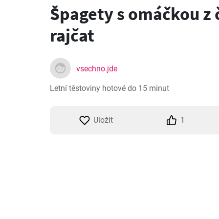
Špagety s omáčkou z 
rajčat
vsechno.jde
Letní těstoviny hotové do 15 minut
Uložit
1