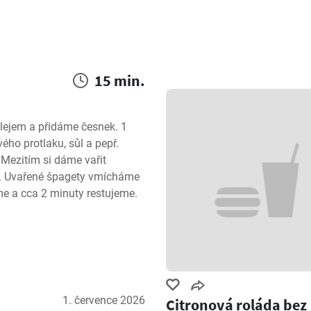
15 min.
lejem a přidáme česnek. 1 
ého protlaku, sůl a pepř. 
ezitím si dáme vařit 
. Uvařené špagety vmícháme 
 a cca 2 minuty restujeme. 
1. července 2026
Citronová roláda bez