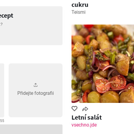
cukru
Teismi
ecept
t?
Přidejte fotografii
Letní salát
255
vsechno.jde