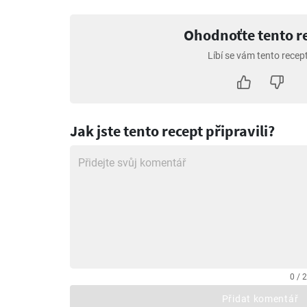
Ohodnoťte tento r
Líbí se vám tento recep
Jak jste tento recept připravili?
0 / 
Přidat komentář