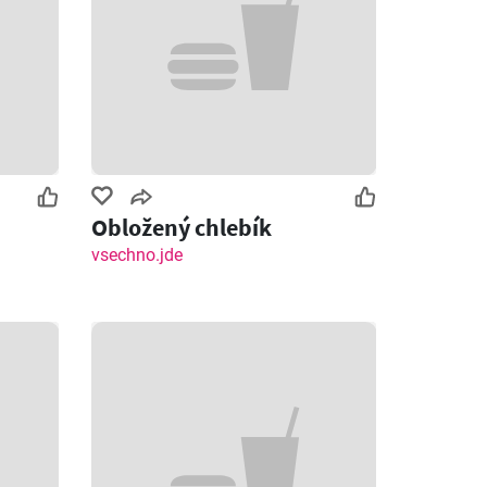
Obložený chlebík
vsechno.jde