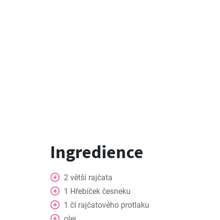
Ingredience
2
větší
rajčata
1
Hřebíček
česneku
1
čl
rajčatového protlaku
olej