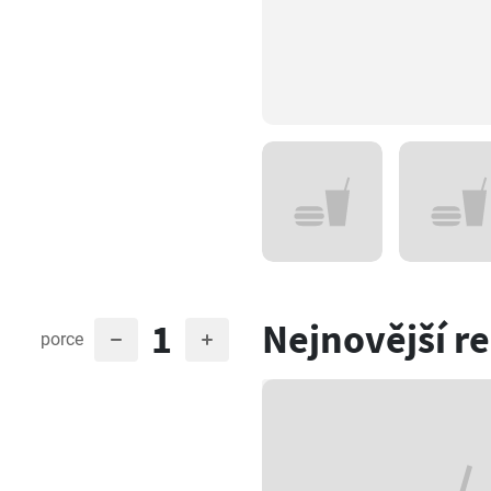
1
Nejnovější r
porce