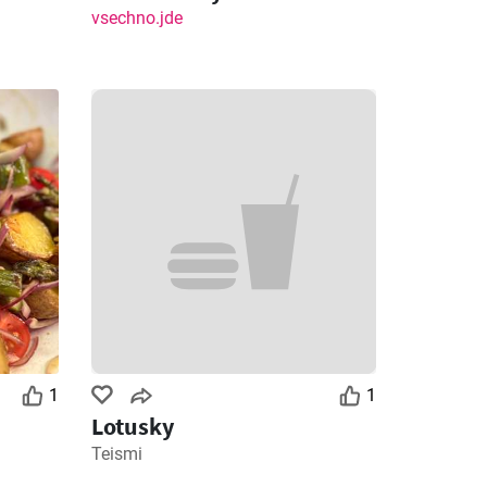
vsechno.jde
1
1
Lotusky
Teismi