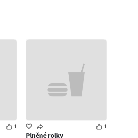
1
1
Plněné rolky