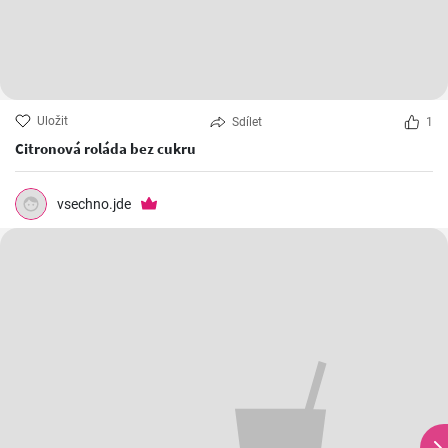
Uložit
Sdílet
1
Citronová roláda bez cukru
vsechno.jde