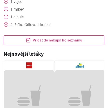
1
vejce
1
mrkev
1
cibule
4
lžička
Grilovací koření
Přidat do nákupního seznamu
Nejnovější letáky