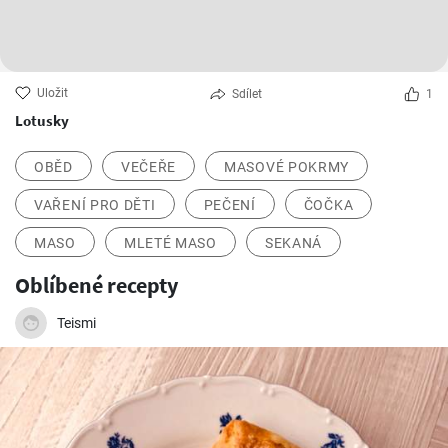
Uložit
Sdílet
1
Lotusky
OBĚD
VEČEŘE
MASOVÉ POKRMY
VAŘENÍ PRO DĚTI
PEČENÍ
ČOČKA
MASO
MLETÉ MASO
SEKANÁ
Oblíbené recepty
Teismi