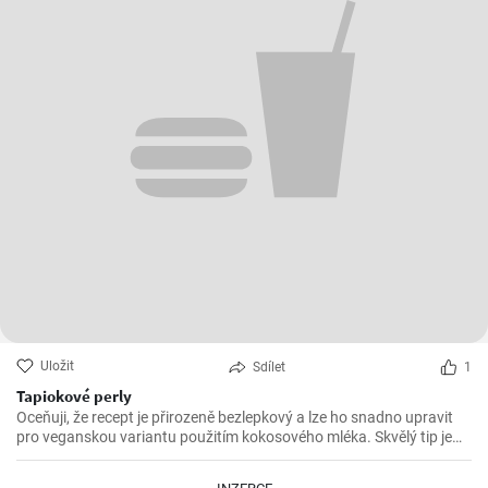
Uložit
Sdílet
1
Tapiokové perly
Oceňuji, že recept je přirozeně bezlepkový a lze ho snadno upravit
pro veganskou variantu použitím kokosového mléka. Skvělý tip je
přidat trochu limetkové šťávy nebo máty pro ještě svěžejší chuť.
Jednoduchý, ale efektní dezert, který stojí za vyzkoušení!