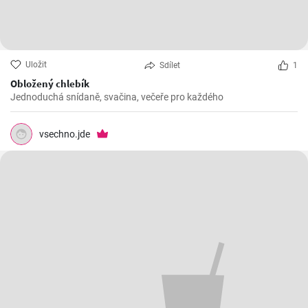
Uložit
Sdílet
1
Obložený chlebík
Jednoduchá snídaně, svačina, večeře pro každého
vsechno.jde