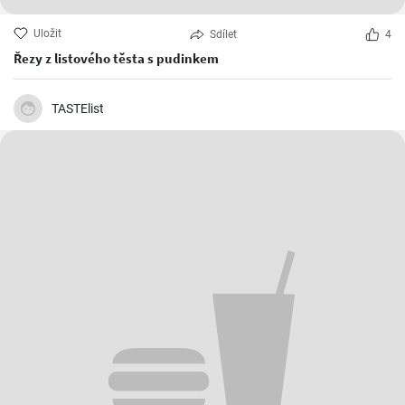
Uložit
Sdílet
4
Řezy z listového těsta s pudinkem
TASTElist