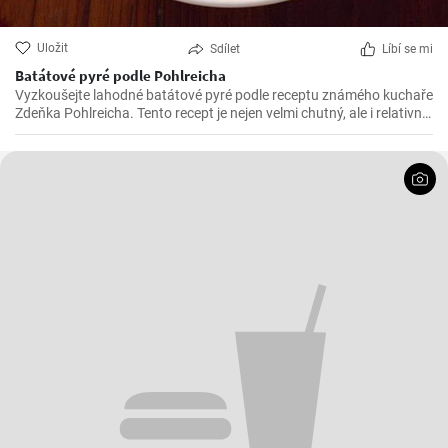
Uložit
Sdílet
Líbí se mi
Batátové pyré podle Pohlreicha
Vyzkoušejte lahodné batátové pyré podle receptu známého kuchaře
Zdeňka Pohlreicha. Tento recept je nejen velmi chutný, ale i relativně
jednoduchý na přípravu. Batátové pyré je skvělým doplňkem k masu
nebo rybám.