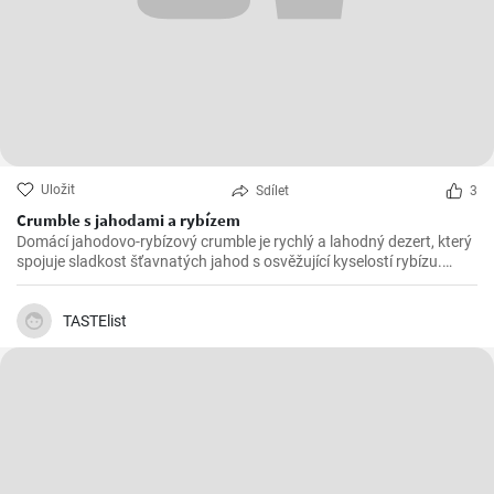
Uložit
Sdílet
3
Crumble s jahodami a rybízem
Domácí jahodovo-rybízový crumble je rychlý a lahodný dezert, který
spojuje sladkost šťavnatých jahod s osvěžující kyselostí rybízu.
Navrch se přidává křupavá drobenka, která se po upečení krásně
rozvoní a dodá dezertu neodolatelnou texturu.
TASTElist