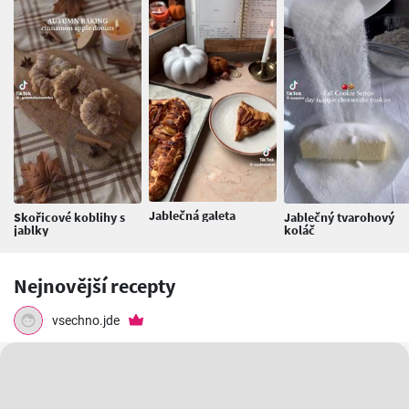
Jablečná galeta
Skořicové koblihy s
Jablečný tvarohový
jablky
koláč
Nejnovější recepty
vsechno.jde