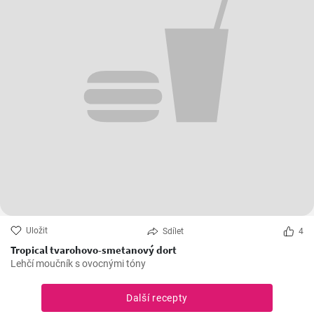
Uložit
Sdílet
4
Tropical tvarohovo-smetanový dort
Lehčí moučník s ovocnými tóny
Další recepty