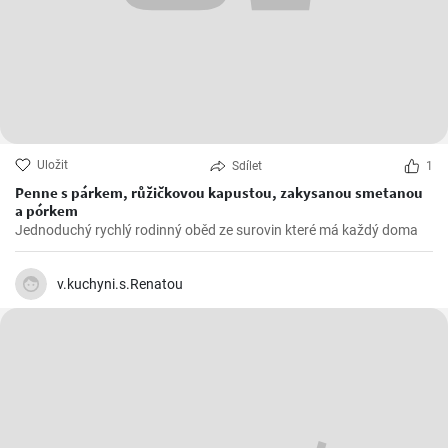
Uložit
Sdílet
1
Penne s párkem, růžičkovou kapustou, zakysanou smetanou
a pórkem
Jednoduchý rychlý rodinný oběd ze surovin které má každý doma
v.kuchyni.s.Renatou