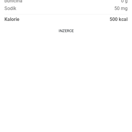
buničina
0 g
Sodík
50 mg
Kalorie
500 kcal
INZERCE