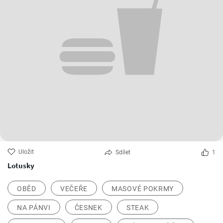
Uložit
Sdílet
1
Lotusky
OBĚD
VEČEŘE
MASOVÉ POKRMY
NA PÁNVI
ČESNEK
STEAK