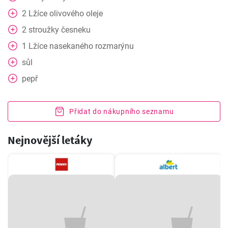
2
Lžíce
olivového oleje
2
stroužky
česneku
1
Lžíce
nasekaného rozmarýnu
sůl
pepř
Přidat do nákupního seznamu
Nejnovější letáky