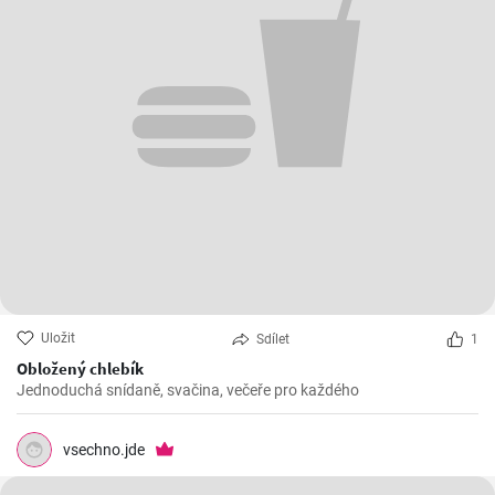
Uložit
Sdílet
1
Obložený chlebík
Jednoduchá snídaně, svačina, večeře pro každého
vsechno.jde