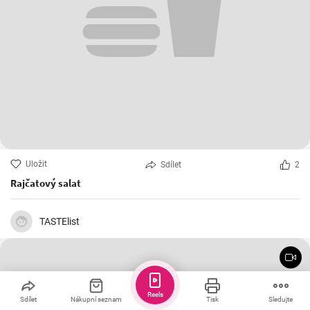
Uložit
Sdílet
2
Rajčatový salat
TASTElist
Reels
Sdílet
Nákupní seznam
Tisk
Sledujte