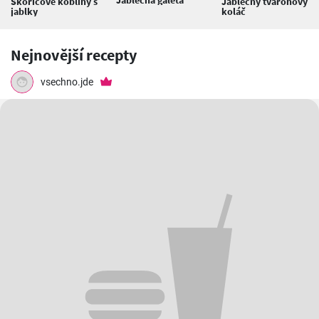
Skořicové koblihy s
Jablečný tvarohový
jablky
koláč
Nejnovější recepty
vsechno.jde