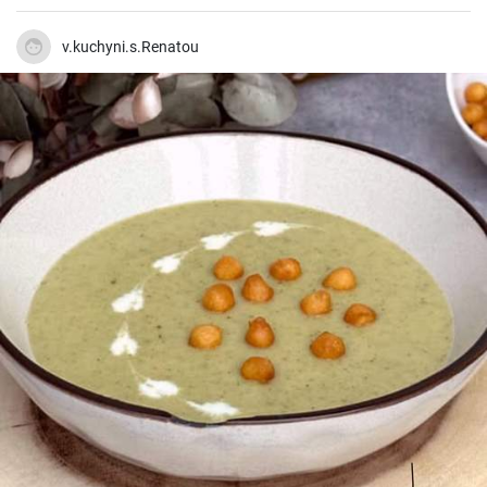
přidat trochu limetkové šťávy nebo máty pro ještě svěžejší chuť.
Jednoduchý, ale efektní dezert, který stojí za vyzkoušení!
v.kuchyni.s.Renatou