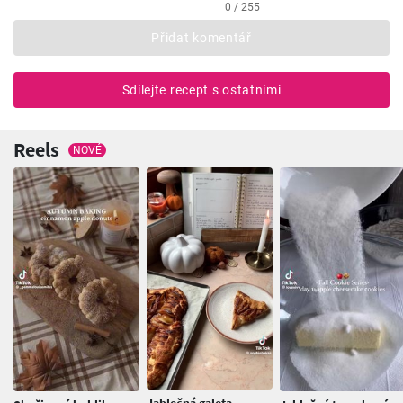
0 / 255
Přidat komentář
Sdílejte recept s ostatními
Reels
NOVÉ
Jablečná galeta