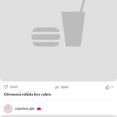
Uložit
Sdílet
1
Citronová roláda bez cukru
vsechno.jde