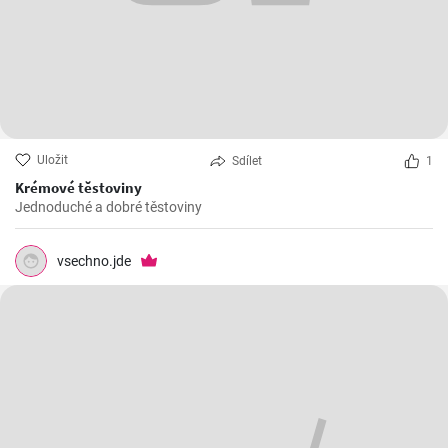
Uložit
Sdílet
1
Krémové těstoviny
Jednoduché a dobré těstoviny
vsechno.jde