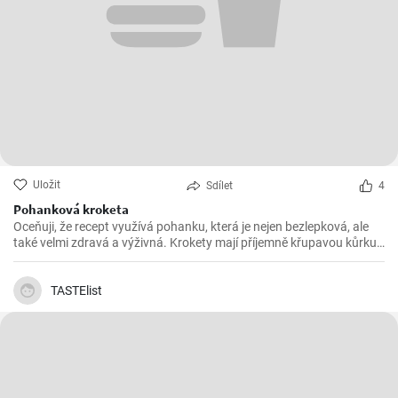
Uložit
Sdílet
4
Pohanková kroketa
Oceňuji, že recept využívá pohanku, která je nejen bezlepková, ale
také velmi zdravá a výživná. Krokety mají příjemně křupavou kůrku
a jemně oříškovou chuť pohanky. Doporučil bych je podávat s
dipemz jogurtu a česneku nebo se svěžím salátem.
TASTElist