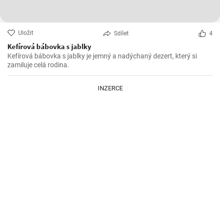
Uložit
Sdílet
4
Kefírová bábovka s jablky
Kefírová bábovka s jablky je jemný a nadýchaný dezert, který si
zamiluje celá rodina.
INZERCE