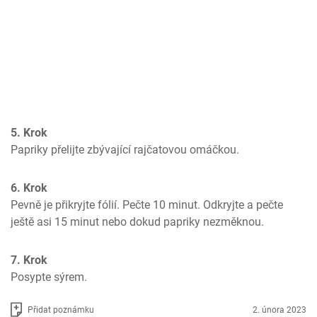
5. Krok
Papriky přelijte zbývající rajčatovou omáčkou.
6. Krok
Pevně je přikryjte fólií. Pečte 10 minut. Odkryjte a pečte 
ještě asi 15 minut nebo dokud papriky nezměknou.
7. Krok
Posypte sýrem.
Přidat poznámku
2. února 2023