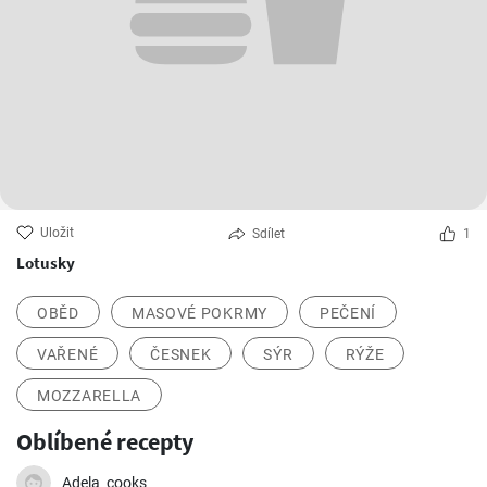
Uložit
Sdílet
1
Lotusky
OBĚD
MASOVÉ POKRMY
PEČENÍ
VAŘENÉ
ČESNEK
SÝR
RÝŽE
MOZZARELLA
Oblíbené recepty
Adela_cooks