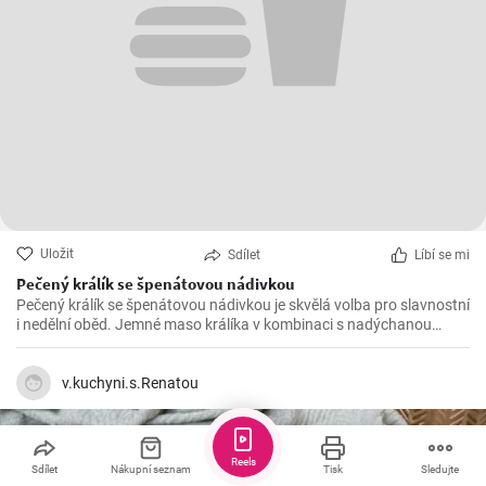
Uložit
Sdílet
Líbí se mi
Pečený králík se špenátovou nádivkou
Pečený králík se špenátovou nádivkou je skvělá volba pro slavnostní
i nedělní oběd. Jemné maso králíka v kombinaci s nadýchanou
špenátovou nádivkou vytváří lahodnou harmonii chutí.
v.kuchyni.s.Renatou
Reels
Sdílet
Nákupní seznam
Tisk
Sledujte