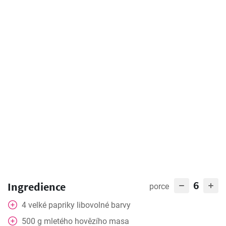
6
Ingredience
porce
4
velké papriky libovolné barvy
500
g
mletého hovězího masa