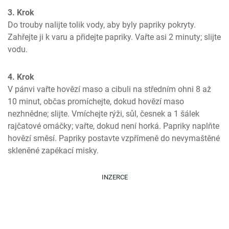
3. Krok
Do trouby nalijte tolik vody, aby byly papriky pokryty. 
Zahřejte ji k varu a přidejte papriky. Vařte asi 2 minuty; slijte 
vodu.
4. Krok
V pánvi vařte hovězí maso a cibuli na středním ohni 8 až 
10 minut, občas promíchejte, dokud hovězí maso 
nezhnědne; slijte. Vmíchejte rýži, sůl, česnek a 1 šálek 
rajčatové omáčky; vařte, dokud není horká. Papriky naplňte 
hovězí směsí. Papriky postavte vzpřímeně do nevymaštěné 
skleněné zapékací misky.
INZERCE