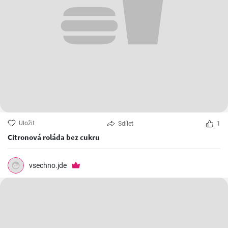
Uložit
Sdílet
1
Citronová roláda bez cukru
vsechno.jde