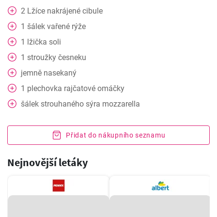
2
Lžíce
nakrájené cibule
1
šálek vařené rýže
1
lžička soli
1
stroužky česneku
jemně nasekaný
1
plechovka
rajčatové omáčky
šálek strouhaného sýra mozzarella
Přidat do nákupního seznamu
Nejnovější letáky