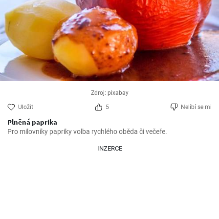
Zdroj: pixabay
Uložit
5
Nelíbí se mi
Plněná paprika
Pro milovníky papriky volba rychlého oběda či večeře.
INZERCE