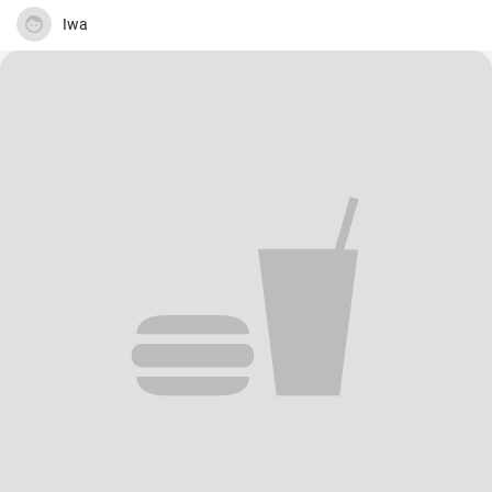
pikantní esenci.
Iwa