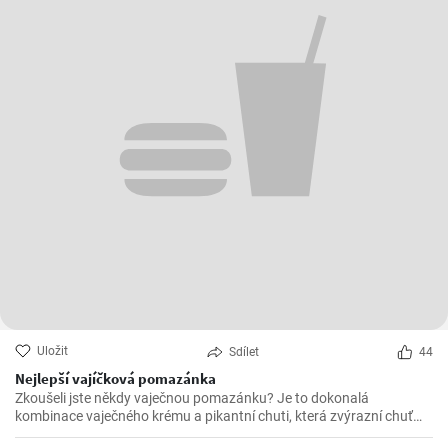
Uložit
Sdílet
44
Nejlepší vajíčková pomazánka
Zkoušeli jste někdy vaječnou pomazánku? Je to dokonalá
kombinace vaječného krému a pikantní chuti, která zvýrazní chuť
mnoha pokrmů. Vaječná pomazánka je díky své jemné struktuře a