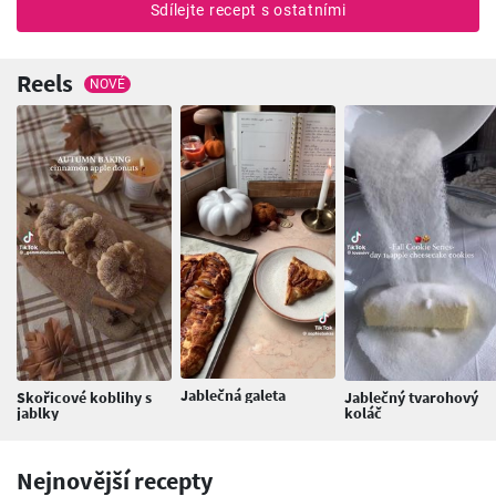
Sdílejte recept s ostatními
Reels
NOVÉ
Jablečná galeta
Skořicové koblihy s
Jablečný tvarohový
jablky
koláč
Nejnovější recepty