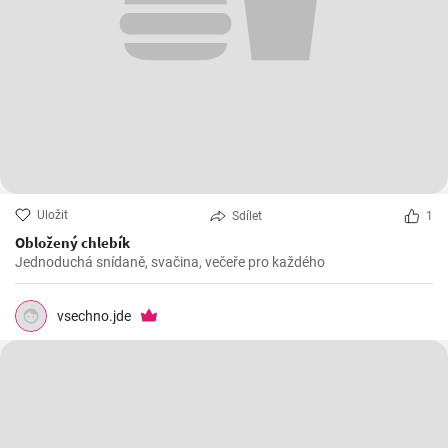
Uložit
Sdílet
1
Obložený chlebík
Jednoduchá snídaně, svačina, večeře pro každého
vsechno.jde