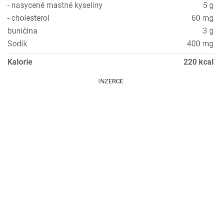
- nasycené mastné kyseliny
5 g
- cholesterol
60 mg
buničina
3 g
Sodík
400 mg
Kalorie
220 kcal
INZERCE