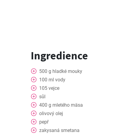
Ingredience
500
g
hladké mouky
100
ml
vody
105
vejce
sůl
400
g
mletého mäsa
olivový olej
pepř
zakysaná smetana