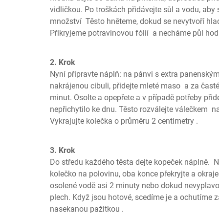
vidličkou. Po troškách přidávejte sůl a vodu, aby 
množství  Těsto hněteme, dokud se nevytvoří hla
Přikryjeme potravinovou fólií  a necháme půl hod
2. Krok
Nyní připravte náplň: na pánvi s extra panenským
nakrájenou cibuli, přidejte mleté maso  a za časté
minut. Osolte a opepřete a v případě potřeby přid
nepřichytilo ke dnu. Těsto rozválejte válečkem  na
Vykrajujte kolečka o průměru 2 centimetry .
3. Krok
Do středu každého těsta dejte kopeček náplně.  Na
kolečko na polovinu, oba konce překryjte a okraje u
osolené vodě asi 2 minuty nebo dokud nevyplavou
plech. Když jsou hotové, scedíme je a ochutíme
nasekanou pažitkou .