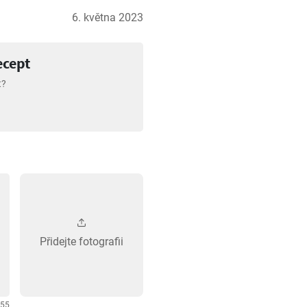
6. května 2023
ecept
t?
Přidejte fotografii
255