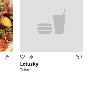
1
1
Lotusky
Teismi