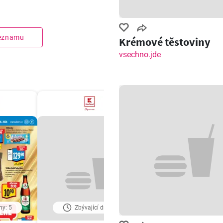
seznamu
Krémové těstoviny
vsechno.jde
ny: 5
Zbývající dny: 5
Zbývající dny: 5