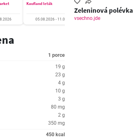
market
Kaufland leták
Billa Velký leták
Zeleninová polévka
vsechno.jde
08.2026
05.08.2026 - 11.08.2026
05.08.2026 - 11.08.20
ena
1 porce
19 g
23 g
4 g
10 g
3 g
80 mg
2 g
350 mg
450 kcal