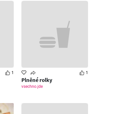
1
1
Plněné rolky
vsechno.jde