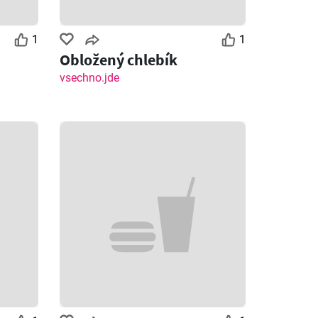
1
1
Obložený chlebík
vsechno.jde
Zbývající dny: 3
Zbývající dny: 5