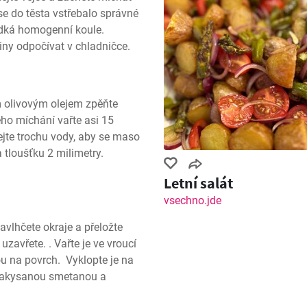
se do těsta vstřebalo správné 
dká homogenní koule. 
iny odpočívat v chladničce.
 olivovým olejem zpěňte 
ho míchání vařte asi 15 
ejte trochu vody, aby se maso 
 tloušťku 2 milimetry. 
Letní salát
vsechno.jde
vlhčete okraje a přeložte 
zavřete. . Vařte je ve vroucí 
 na povrch.  Vyklopte je na 
 zakysanou smetanou a 