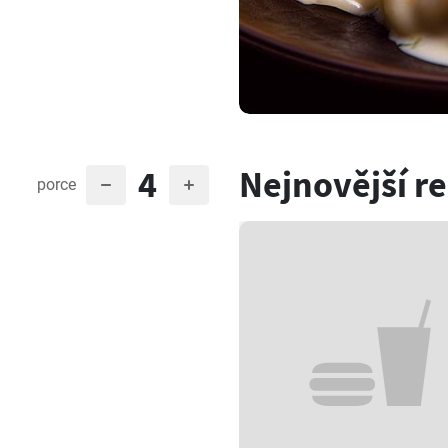
4
Nejnovější r
porce