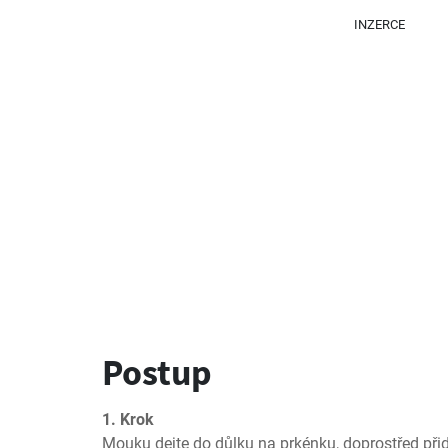
INZERCE
Postup
1. Krok
Mouku dejte do důlku na prkénku, doprostřed přid