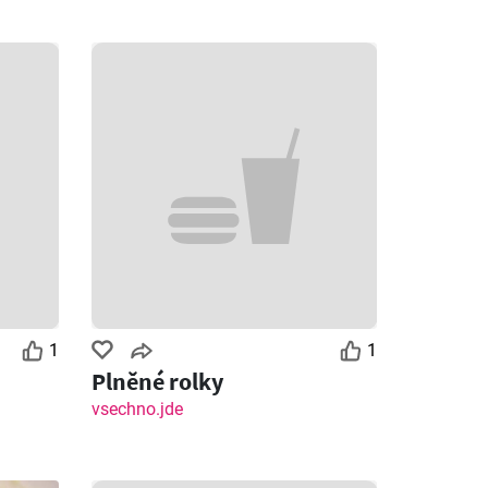
1
1
Plněné rolky
vsechno.jde