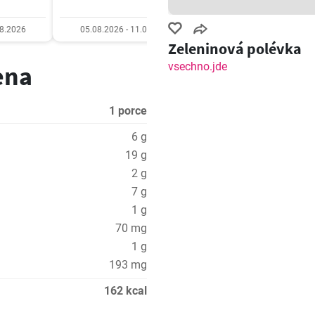
08.2026
05.08.2026 - 11.08.2026
05.08.2026 - 11.08.20
Zeleninová polévka
vsechno.jde
ena
1 porce
6 g
19 g
2 g
7 g
1 g
70 mg
1 g
193 mg
162 kcal