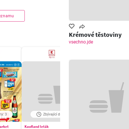
seznamu
Krémové těstoviny
vsechno.jde
ny: 3
Zbývající dny: 3
Zbývající dny: 3
market
Kaufland leták
Billa Velký leták