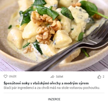
Uložit
Sdílet
2
Špenátové noky s vlašskými ořechy a modrým sýrem
Stačí pár ingrediencí a za chvíli máš na stole voňavou pochoutku.
INZERCE