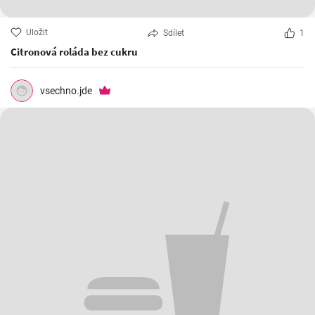
Uložit
Sdílet
1
Citronová roláda bez cukru
vsechno.jde