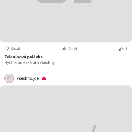
Uložit
Sdílet
1
Zeleninová polévka
Rychlá polévka pro všechny
vsechno.jde