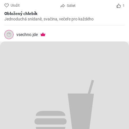
Uložit
Sdílet
1
Obložený chlebík
Jednoduchá snídaně, svačina, večeře pro každého
vsechno.jde