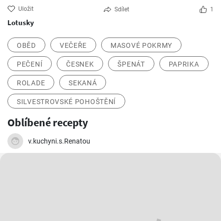
Uložit
Sdílet
1
Lotusky
OBĚD
VEČEŘE
MASOVÉ POKRMY
PEČENÍ
ČESNEK
ŠPENÁT
PAPRIKA
ROLADE
SEKANÁ
SILVESTROVSKÉ POHOŠTĚNÍ
Oblíbené recepty
v.kuchyni.s.Renatou