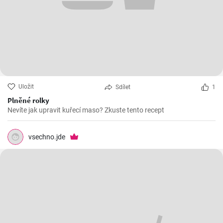
Uložit
Sdílet
1
Plněné rolky
Nevíte jak upravit kuřecí maso? Zkuste tento recept
vsechno.jde