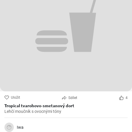
Uložit
Sdílet
4
Tropical tvarohovo-smetanový dort
Lehčí moučník s ovocnými tóny
Iwa