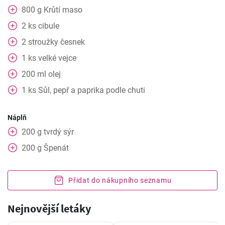
800
g
Krůtí maso
2
ks
cibule
2
stroužky
česnek
1
ks
velké vejce
200
ml
olej
1
ks
Sůl, pepř a paprika podle chuti
Náplň
200
g
tvrdý sýr
200
g
Špenát
Přidat do nákupního seznamu
Nejnovější letáky