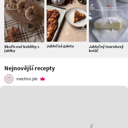
Jablečná galeta
Skořicové koblihy s
Jablečný tvarohový
jablky
koláč
Nejnovější recepty
vsechno.jde