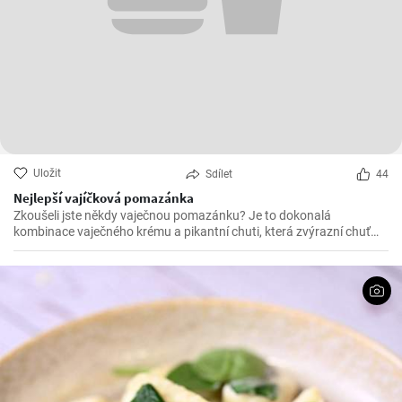
Uložit
Sdílet
44
Nejlepší vajíčková pomazánka
Zkoušeli jste někdy vaječnou pomazánku? Je to dokonalá
kombinace vaječného krému a pikantní chuti, která zvýrazní chuť
mnoha pokrmů. Vaječná pomazánka je díky své jemné struktuře a
pikantní esenci.