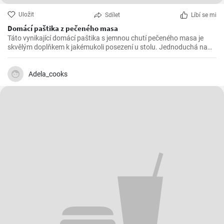
Uložit
Sdílet
Líbí se mi
Domácí paštika z pečeného masa
Táto vynikající domácí paštika s jemnou chutí pečeného masa je
skvělým doplňkem k jakémukoli posezení u stolu. Jednoduchá na
přípravu a ohromující na chuti, tato paštika určitě zaujme vaše
hosty.
Adela_cooks