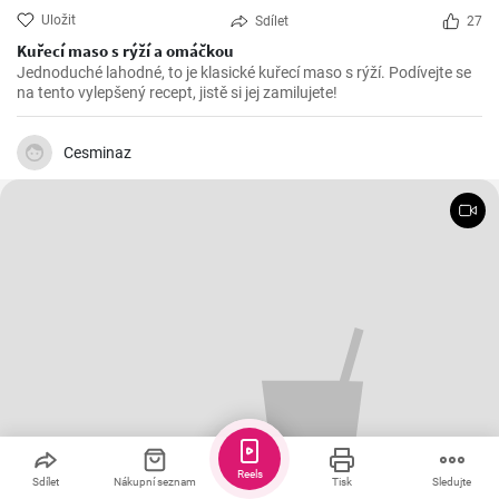
Uložit
Sdílet
27
Kuřecí maso s rýží a omáčkou
Jednoduché lahodné, to je klasické kuřecí maso s rýží. Podívejte se
na tento vylepšený recept, jistě si jej zamilujete!
Cesminaz
Reels
Sdílet
Nákupní seznam
Tisk
Sledujte