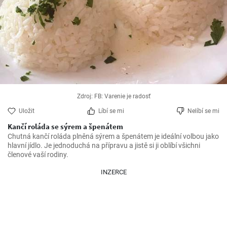
Zdroj: FB: Varenie je radosť
Uložit
Líbí se mi
Nelíbí se mi
Kančí roláda se sýrem a špenátem
Chutná kančí roláda plněná sýrem a špenátem je ideální volbou jako 
hlavní jídlo. Je jednoduchá na přípravu a jistě si ji oblíbí všichni 
členové vaší rodiny.
INZERCE