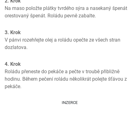
2. Krok
Na maso položte plátky tvrdého sýra a nasekaný špenát 
orestovaný špenát. Roládu pevně zabalte.
3. Krok
V pánvi rozehřejte olej a roládu opečte ze všech stran 
dozlatova.
4. Krok
Roládu přeneste do pekáče a pečte v troubě přibližně 
hodinu. Během pečení roládu několikrát polejte šťávou z 
pekáče.
INZERCE