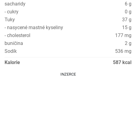
sacharidy
6 g
- cukry
0 g
Tuky
37 g
- nasycené mastné kyseliny
15 g
- cholesterol
177 mg
buničina
2 g
Sodík
536 mg
Kalorie
587 kcal
INZERCE