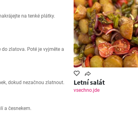
akrájejte na tenké plátky. 
 do zlatova. Poté je vyjměte a 
Letní salát
snek, dokud nezačnou zlatnout.
vsechno.jde
ulí a česnekem.