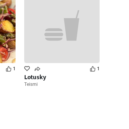
1
1
Lotusky
Teismi