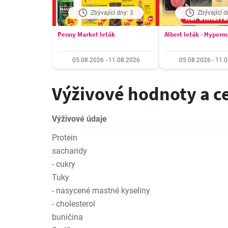
Zbývající dny: 3
Zbývající d
Penny Market leták
Albert leták - Hyper
05.08.2026 - 11.08.2026
05.08.2026 - 11.
Výživové hodnoty a c
Výživové údaje
Protein
sacharidy
- cukry
Tuky
- nasycené mastné kyseliny
- cholesterol
buničina