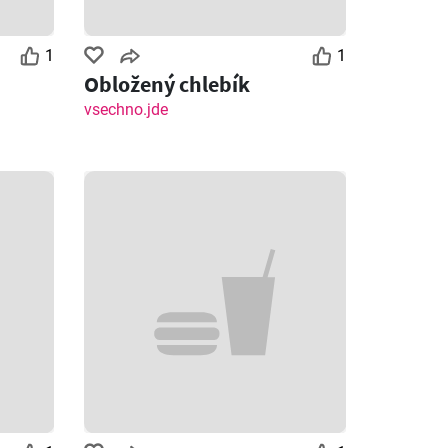
1
1
Obložený chlebík
vsechno.jde