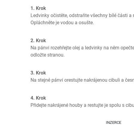
1. Krok
Ledvinky očistěte, odstraňte všechny bílé části a n
Opláchněte je vodou a osušte.
2. Krok
Na pánvi rozehřejte olej a ledvinky na něm opečte
odložte stranou.
3. Krok
Na stejné pánvi orestujte nakrájenou cibuli a če
4. Krok
Přidejte nakrájené houby a restujte je spolu s cib
INZERCE