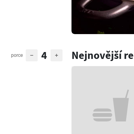
4
Nejnovější r
porce