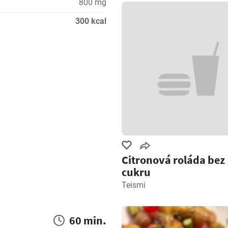
800 mg
300 kcal
Citronová roláda bez
cukru
Teismi
60 min.