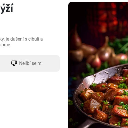
ýží
, je dušení s cibulí a 
porce
Nelíbí se mi