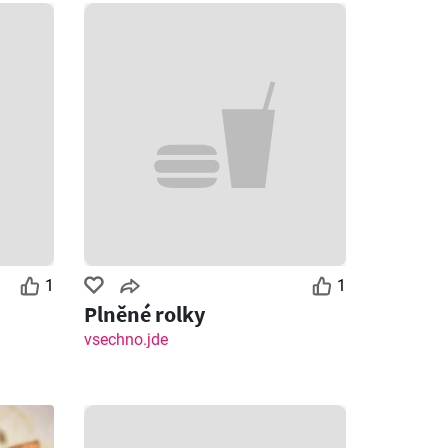
1
1
Plněné rolky
vsechno.jde