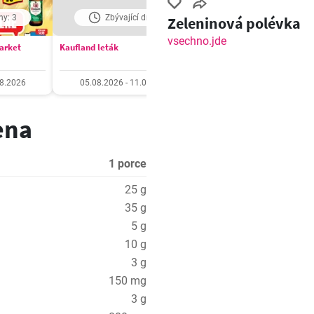
ny: 3
Zbývající dny: 3
Zbývající dny: 3
Zeleninová polévka
vsechno.jde
market
Kaufland leták
Billa Velký leták
08.2026
05.08.2026 - 11.08.2026
05.08.2026 - 11.08.20
ena
1 porce
25 g
35 g
5 g
10 g
3 g
150 mg
3 g