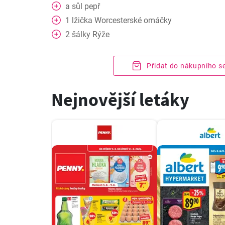
a
sůl pepř
1
lžička
Worcesterské omáčky
2
šálky
Rýže
Přidat do nákupního 
Nejnovější letáky