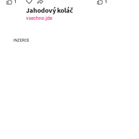
1
1
Jahodový koláč
Lidl leták
Tesco leták - Hypermarket
vsechno.jde
26
06.08.2026 - 09.08.2026
05.08.2026 - 11.08.2026
INZERCE