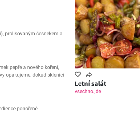
i), prolisovaným česnekem a 
rnek pepře a nového koření, 
tvy opakujeme, dokud sklenici 
Letní salát
vsechno.jde
redience ponořené.