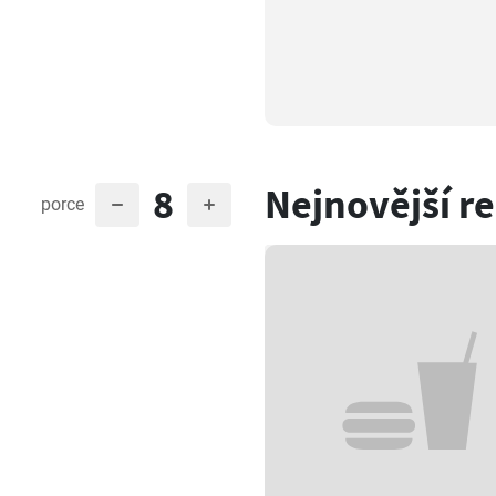
8
Nejnovější r
porce