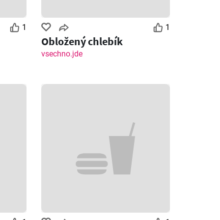
1
1
Obložený chlebík
vsechno.jde
Zbývající dny: 1
Zbývající dny: 3