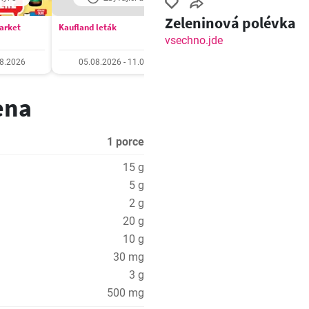
Zeleninová polévka
market
Kaufland leták
Billa Velký leták
vsechno.jde
08.2026
05.08.2026 - 11.08.2026
05.08.2026 - 11.08.20
ena
1 porce
15 g
5 g
2 g
20 g
10 g
30 mg
3 g
500 mg