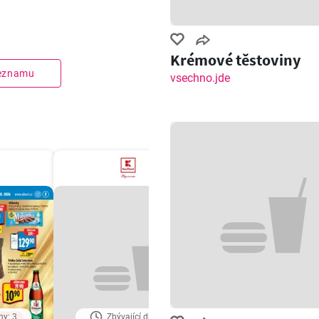
Krémové těstoviny
seznamu
vsechno.jde
ny: 3
Zbývající dny: 3
Zbývající dny: 3