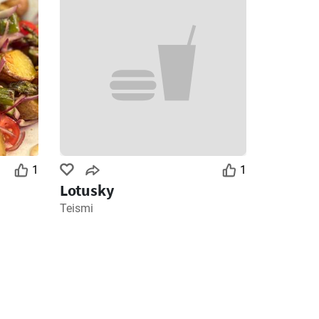
1
1
Lotusky
Teismi