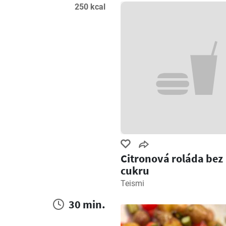
250 kcal
Citronová roláda bez
cukru
Teismi
30 min.