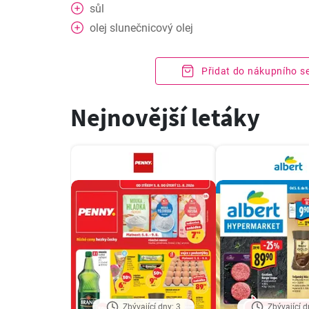
sůl
olej slunečnicový olej
Přidat do nákupního 
Nejnovější letáky
Zbývající dny: 3
Zbývající d