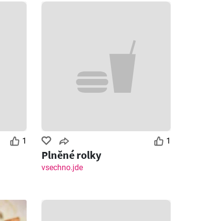
1
1
Plněné rolky
vsechno.jde