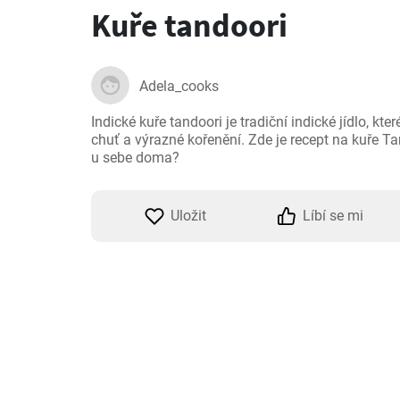
Kuře tandoori
Adela_cooks
Indické kuře tandoori je tradiční indické jídlo, kte
chuť a výrazné kořenění. Zde je recept na kuře Tand
u sebe doma?
Uložit
Líbí se mi