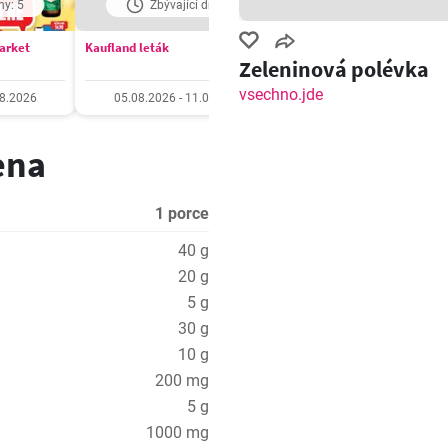
ny: 5
Zbývající dny: 5
Zbývající dny: 5
market
Kaufland leták
Billa Velký leták
Zeleninová polévka
vsechno.jde
08.2026
05.08.2026 - 11.08.2026
05.08.2026 - 11.08.20
ena
1 porce
40 g
20 g
5 g
30 g
10 g
200 mg
5 g
1000 mg