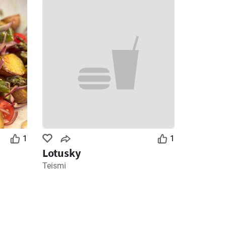
1
1
Lotusky
Teismi