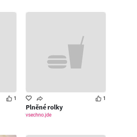
1
1
Plněné rolky
vsechno.jde