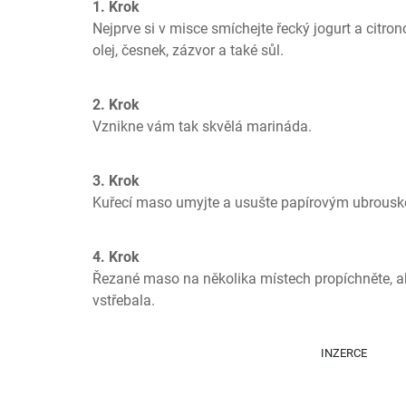
1. Krok
Nejprve si v misce smíchejte řecký jogurt a citron
olej, česnek, zázvor a také sůl.
2. Krok
Vznikne vám tak skvělá marináda.
3. Krok
Kuřecí maso umyjte a usušte papírovým ubrous
4. Krok
Řezané maso na několika místech propíchněte, a
vstřebala.
INZERCE