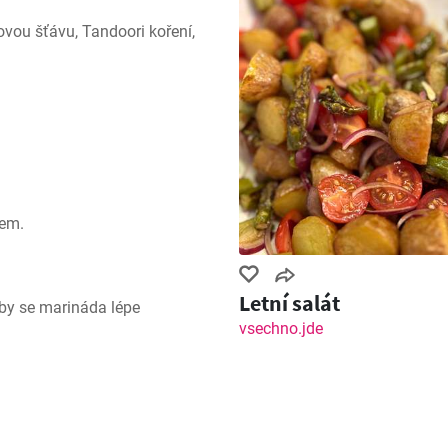
ovou šťávu, Tandoori koření, 
kem.
Letní salát
by se marináda lépe 
vsechno.jde