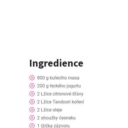
Ingredience
800
g
kuřecího masa
200
g
řeckého jogurtu
2
Lžíce
citronové šťávy
2
Lžíce
Tandoori koření
2
Lžíce
oleje
2
stroužky
česneku
1
lžička
zázvoru