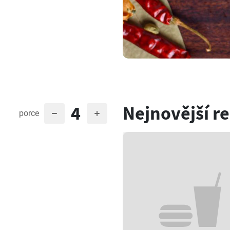
4
Nejnovější r
porce