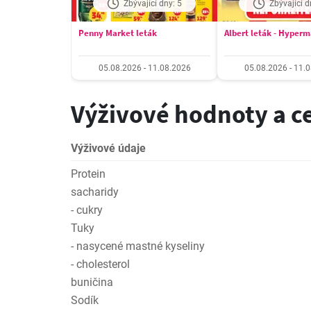
Zbývající dny: 5
Zbývající d
Penny Market leták
Albert leták - Hyper
05.08.2026 - 11.08.2026
05.08.2026 - 11.
Výživové hodnoty a c
Výživové údaje
Protein
sacharidy
- cukry
Tuky
- nasycené mastné kyseliny
- cholesterol
buničina
Sodík