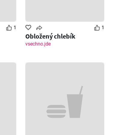
1
1
Obložený chlebík
vsechno.jde