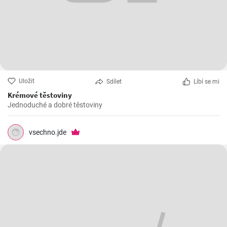
Uložit
Sdílet
Líbí se mi
Krémové těstoviny
Jednoduché a dobré těstoviny
vsechno.jde