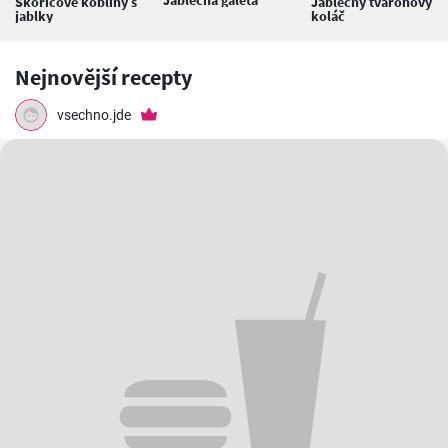
Skořicové koblihy s
Jablečný tvarohový
jablky
koláč
Nejnovější recepty
vsechno.jde