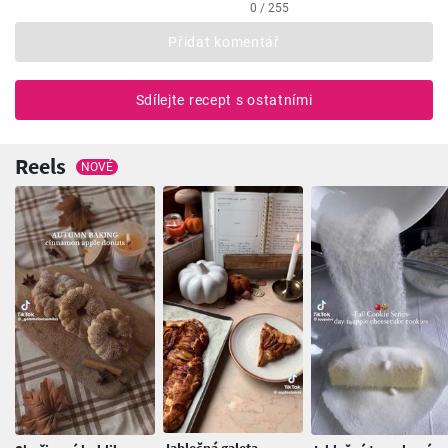
0 / 255
Přidat komentář
Sdílejte recept s ostatními
Reels
NOVÉ
Jablečná galeta