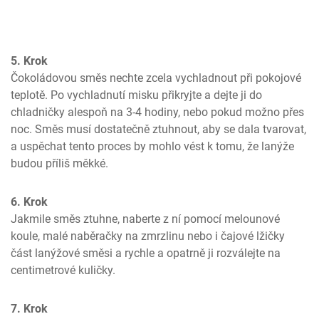
5. Krok
Čokoládovou směs nechte zcela vychladnout při pokojové 
teplotě. Po vychladnutí misku přikryjte a dejte ji do 
chladničky alespoň na 3-4 hodiny, nebo pokud možno přes 
noc. Směs musí dostatečně ztuhnout, aby se dala tvarovat, 
a uspěchat tento proces by mohlo vést k tomu, že lanýže 
budou příliš měkké.
6. Krok
Jakmile směs ztuhne, naberte z ní pomocí melounové 
koule, malé naběračky na zmrzlinu nebo i čajové lžičky 
část lanýžové směsi a rychle a opatrně ji rozválejte na 
centimetrové kuličky.
7. Krok