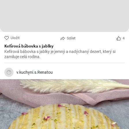
Uložit
Sdílet
4
Kefírová bábovka s jablky
Kefírová bábovka s jablky je jemný a nadýchaný dezert, který si
zamiluje celá rodina.
v.kuchyni.s.Renatou