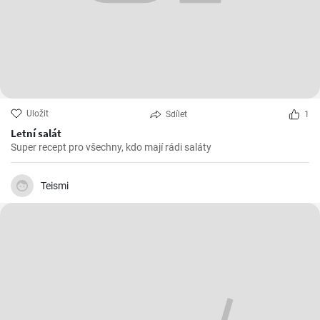
Uložit
Sdílet
1
Letní salát
Super recept pro všechny, kdo mají rádi saláty
Teismi