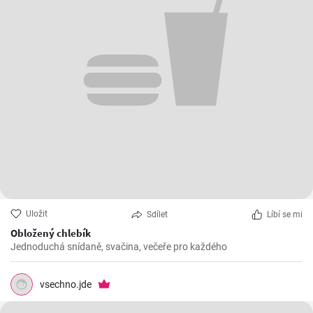
Uložit
Sdílet
Líbí se mi
Obložený chlebík
Jednoduchá snídaně, svačina, večeře pro každého
vsechno.jde