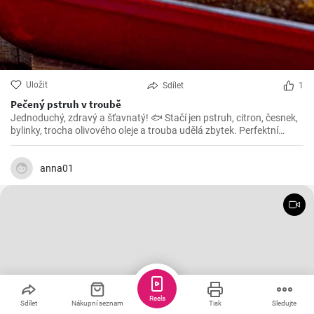
Uložit
Sdílet
1
Pečený pstruh v troubě
Jednoduchý, zdravý a šťavnatý! 🐟 Stačí jen pstruh, citron, česnek,
bylinky, trocha olivového oleje a trouba udělá zbytek. Perfektní
večeře do 30 minut! 🕒👌
anna01
Reels
Sdílet
Nákupní seznam
Tisk
Sledujte