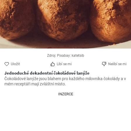
Zdroj: Pixabay: katetsib
Uložit
Líbí se mi
Nelíbí se mi
Jednoduché dekadentní čokoládové lanýže
Čokoládové lanýže jsou blahem pro každého milovníka čokolády a v 
mém receptáři mají zvláštní místo.
INZERCE