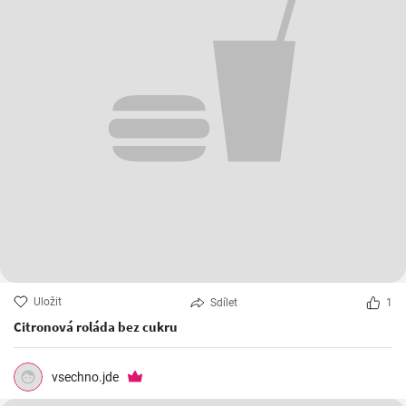
Uložit
Sdílet
1
Citronová roláda bez cukru
vsechno.jde