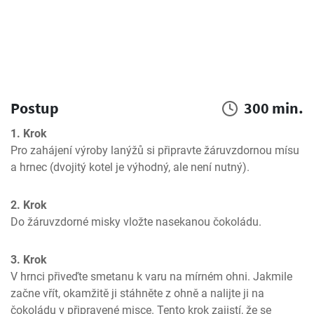
Postup
300 min.
1. Krok
Pro zahájení výroby lanýžů si připravte žáruvzdornou mísu 
a hrnec (dvojitý kotel je výhodný, ale není nutný).
2. Krok
Do žáruvzdorné misky vložte nasekanou čokoládu.
3. Krok
V hrnci přiveďte smetanu k varu na mírném ohni. Jakmile 
začne vřít, okamžitě ji stáhněte z ohně a nalijte ji na 
čokoládu v připravené misce. Tento krok zajistí, že se 