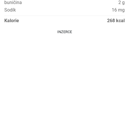
buničina
2 g
Sodík
16 mg
Kalorie
268 kcal
INZERCE