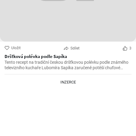
Uložit
Sdílet
3
Dršťková polévka podle Sapíka
Tento recept na tradiční českou dršťkovou polévku podle známého
televizního kuchaře Lubomíra Sapíka zaručeně potěší chuťové
pohárky všech milovníků tuzemské kuchyně.
INZERCE