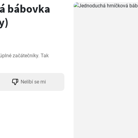
á bábovka
y)
plné začátečníky. Tak 
Nelíbí se mi