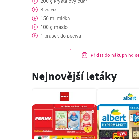
200
g
krystalový cukr
3
vejce
150
ml
mléka
100
g
máslo
1
prášek do pečiva
Přidat do nákupního 
Nejnovější letáky