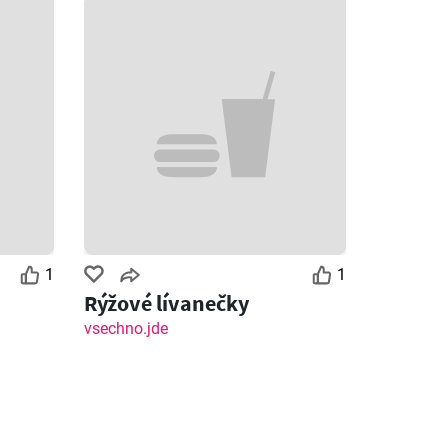
1
1
Rýžové lívanečky
vsechno.jde