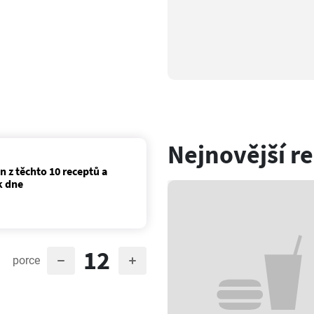
Nejnovější r
n z těchto 10 receptů a
k dne
12
porce