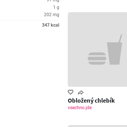
1 g
202 mg
347 kcal
Obložený chlebík
vsechno.jde