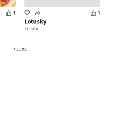
1
1
Lotusky
Zbývající dny: 4
Zbývající dny: 6
Teismi
Lidl leták
Tesco leták - Hypermarket
26
06.08.2026 - 09.08.2026
05.08.2026 - 11.08.2026
INZERCE