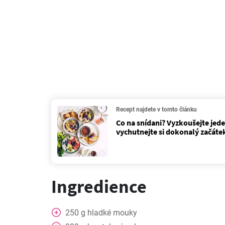
Recept najdete v tomto článku
Co na snídani? Vyzkoušejte jede
vychutnejte si dokonalý začáte
Ingredience
250
g
hladké mouky