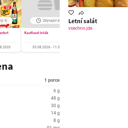
Letní salát
ny: 6
Zbývající dny: 6
Zbývající dny: 6
vsechno.jde
market
Kaufland leták
Billa Velký leták
08.2026
05.08.2026 - 11.08.2026
05.08.2026 - 11.08.20
ena
1 porce
6 g
48 g
30 g
14 g
8 g
91 mg