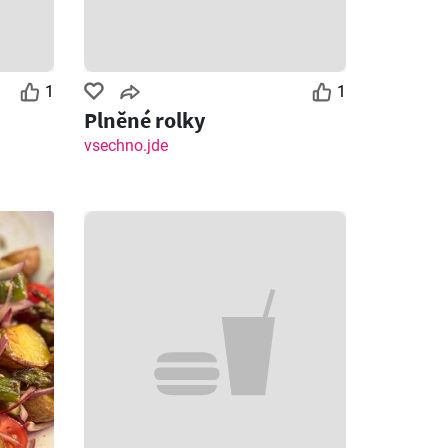
1
1
Plněné rolky
vsechno.jde