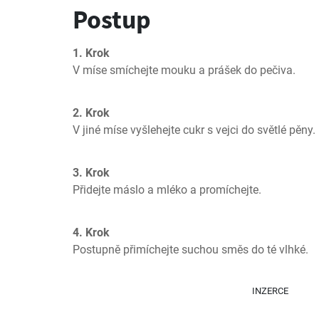
Postup
1. Krok
V míse smíchejte mouku a prášek do pečiva.
2. Krok
V jiné míse vyšlehejte cukr s vejci do světlé pěny.
3. Krok
Přidejte máslo a mléko a promíchejte.
4. Krok
Postupně přimíchejte suchou směs do té vlhké.
INZERCE