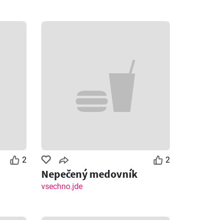
2
2
Nepečený medovník
vsechno.jde