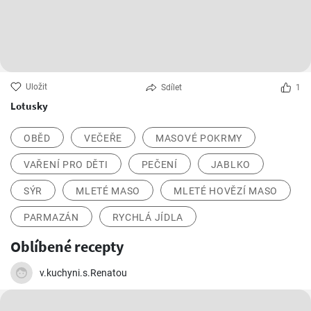
Uložit
Sdílet
1
Lotusky
OBĚD
VEČEŘE
MASOVÉ POKRMY
VAŘENÍ PRO DĚTI
PEČENÍ
JABLKO
SÝR
MLETÉ MASO
MLETÉ HOVĚZÍ MASO
PARMAZÁN
RYCHLÁ JÍDLA
Oblíbené recepty
v.kuchyni.s.Renatou