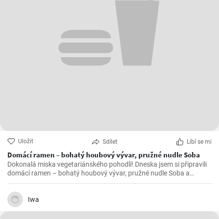
Uložit
Sdílet
Líbí se mi
Domácí ramen – bohatý houbový vývar, pružné nudle Soba
Dokonalá miska vegetariánského pohodlí! Dneska jsem si připravili
domácí ramen – bohatý houbový vývar, pružné nudle Soba a
hromada lahodných ochucovadel.
Iwa