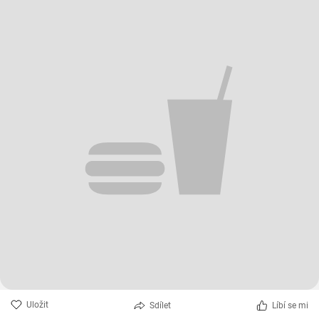
Uložit
Sdílet
Líbí se mi