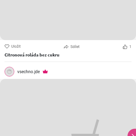
Uložit
Sdílet
1
Citronová roláda bez cukru
vsechno.jde