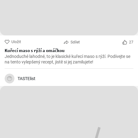
Uložit
Sdílet
27
Kuřecí maso s rýží a omáčkou
Jednoduché lahodné, to je klasické kuřecí maso s rýží. Podívejte se
na tento vylepšený recept, jistě si jej zamilujete!
TASTElist