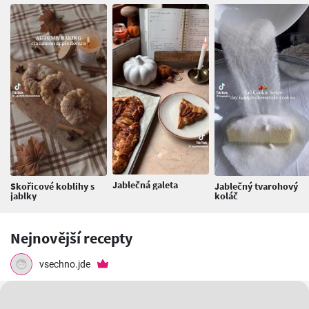
Jablečná galeta
Skořicové koblihy s
Jablečný tvarohový
jablky
koláč
Nejnovější recepty
vsechno.jde