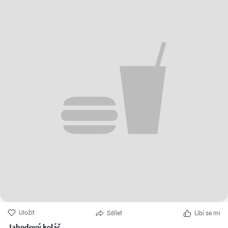
Uložit
Sdílet
Líbí se mi
Jahodový koláč