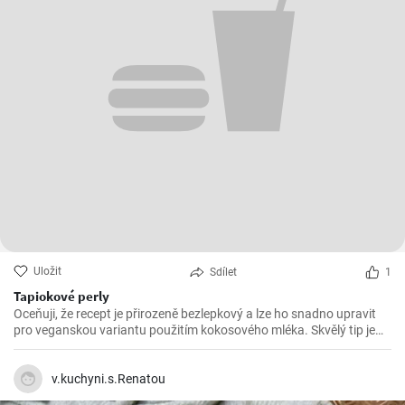
Uložit
Sdílet
1
Tapiokové perly
Oceňuji, že recept je přirozeně bezlepkový a lze ho snadno upravit
pro veganskou variantu použitím kokosového mléka. Skvělý tip je
přidat trochu limetkové šťávy nebo máty pro ještě svěžejší chuť.
Jednoduchý, ale efektní dezert, který stojí za vyzkoušení!
v.kuchyni.s.Renatou