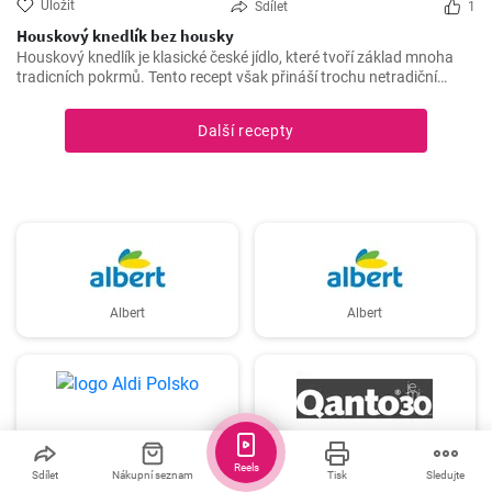
Uložit
Sdílet
1
Houskový knedlík bez housky
Houskový knedlík je klasické české jídlo, které tvoří základ mnoha
tradicních pokrmů. Tento recept však přináší trochu netradiční
variantu, která nevyžaduje housky, ale stále si zachovává tradiční
chutě.
Další recepty
Albert
Albert
Aldi Polsko
Astur & Qanto
Reels
Sdílet
Nákupní seznam
Tisk
Sledujte