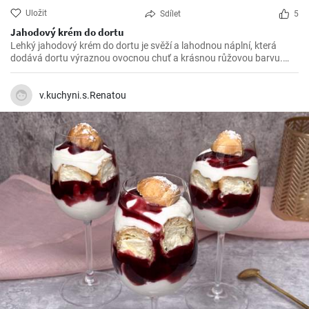
Uložit
Sdílet
5
Jahodový krém do dortu
Lehký jahodový krém do dortu je svěží a lahodnou náplní, která
dodává dortu výraznou ovocnou chuť a krásnou růžovou barvu.
Tento krém je ideální pro jarní a letní dorty a skvěle se hodí k různým
druhům dortů, jako je například jahodový dort, vanilkový dort nebo
čokoládový dort.
v.kuchyni.s.Renatou