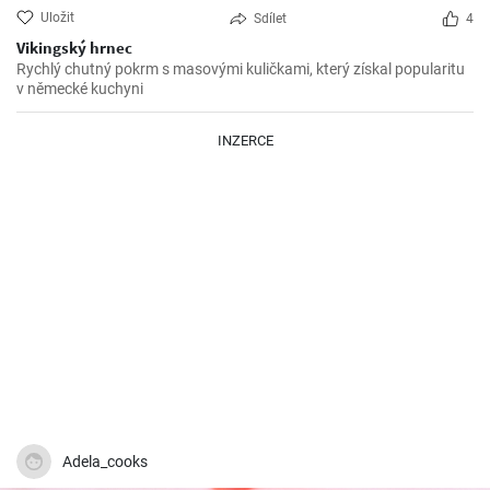
Uložit
Sdílet
4
Vikingský hrnec
Rychlý chutný pokrm s masovými kuličkami, který získal popularitu
v německé kuchyni
INZERCE
Adela_cooks