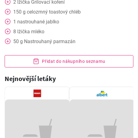
2
lžička
Grilovací koření
150
g
celozrnný toastový chléb
1
nastrouhané jablko
8
lžička
mléko
50
g
Nastrouhaný parmazán
Přidat do nákupního seznamu
Nejnovější letáky