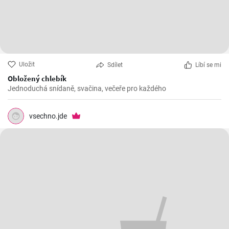
Uložit
Sdílet
Líbí se mi
Obložený chlebík
Jednoduchá snídaně, svačina, večeře pro každého
vsechno.jde