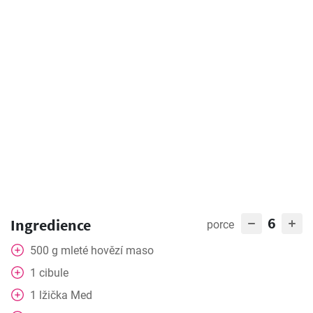
6
Ingredience
porce
500
g
mleté hovězí maso
1
cibule
1
lžička
Med