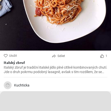
Uložit
Sdílet
1
Italský zbruf
Italský zbruf je tradiční italské jídlo plné citlivě kombinovaných chutí.
Jde o druh pokrmu podobný lasagně, avšak s tím rozdílem, že se
vrství těstoviny s omáčkou a sýrem, a to vše se zapéká v troubě.
Připravuje se hlavně v severní Itálii, konkrétně v regionu Ligurie.
Kuchticka