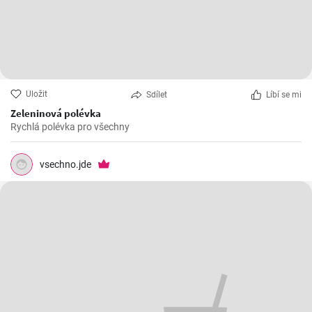
Uložit
Sdílet
Líbí se mi
Zeleninová polévka
Rychlá polévka pro všechny
vsechno.jde