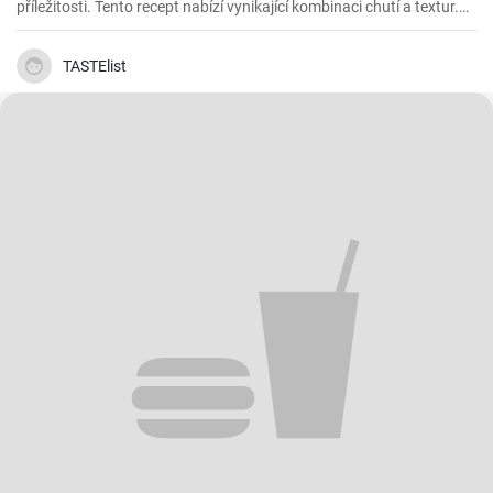
příležitosti. Tento recept nabízí vynikající kombinaci chutí a textur.
Panenka je velmi šťavnatá a slanina dodává příjemnou křupavou
texturu a bohatou chuť.
TASTElist