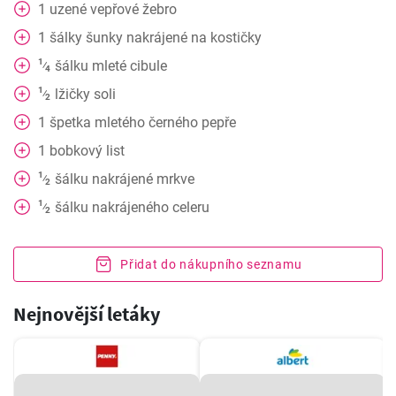
1
uzené vepřové žebro
1
šálky
šunky nakrájené na kostičky
1
šálku mleté cibule
⁄
4
1
lžičky soli
⁄
2
1
špetka mletého černého pepře
1
bobkový list
1
šálku nakrájené mrkve
⁄
2
1
šálku nakrájeného celeru
⁄
2
Přidat do nákupního seznamu
Nejnovější letáky