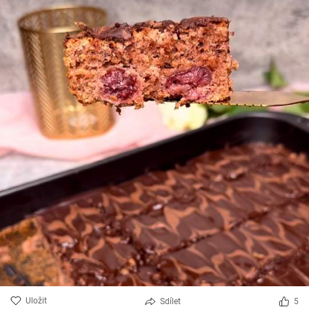
Uložit
Sdílet
5