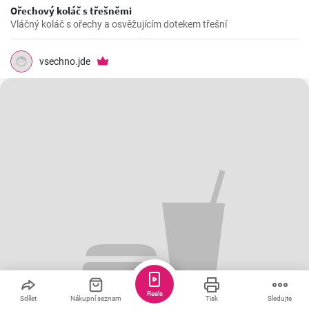
Ořechový koláč s třešněmi
Vláčný koláč s ořechy a osvěžujícím dotekem třešní
vsechno.jde
Reels
Sdílet
Nákupní seznam
Tisk
Sledujte