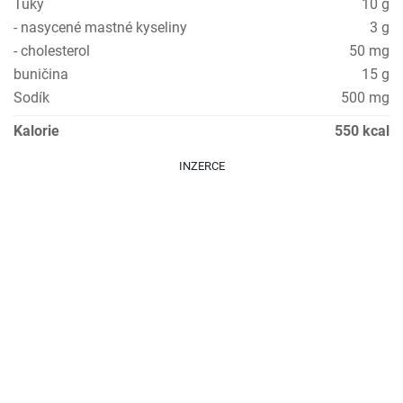
Tuky
10 g
- nasycené mastné kyseliny
3 g
- cholesterol
50 mg
buničina
15 g
Sodík
500 mg
Kalorie
550 kcal
INZERCE