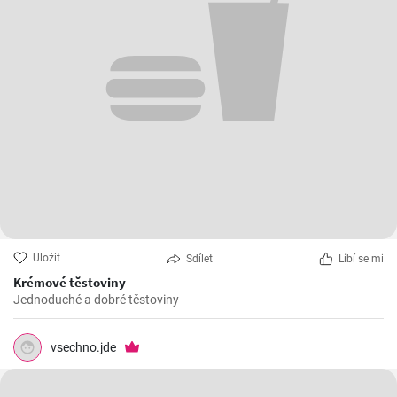
Uložit
Sdílet
Líbí se mi
Krémové těstoviny
Jednoduché a dobré těstoviny
vsechno.jde