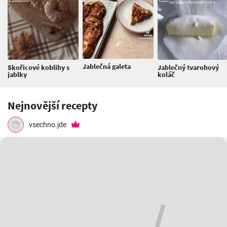
Jablečná galeta
Skořicové koblihy s
Jablečný tvarohový
jablky
koláč
Nejnovější recepty
vsechno.jde