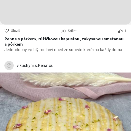
Uložit
Sdílet
1
Penne s párkem, růžičkovou kapustou, zakysanou smetanou
a pórkem
Jednoduchý rychlý rodinný oběd ze surovin které má každý doma
v.kuchyni.s.Renatou