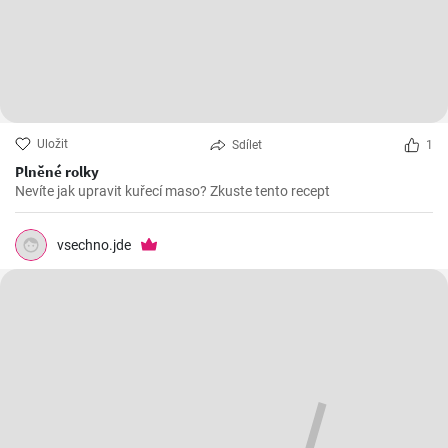
Uložit
Sdílet
1
Plněné rolky
Nevíte jak upravit kuřecí maso? Zkuste tento recept
vsechno.jde