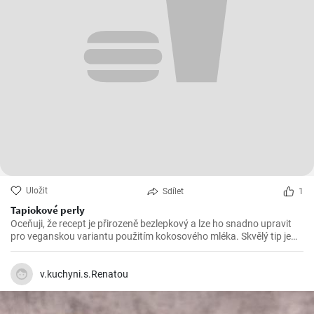
Uložit
Sdílet
1
Tapiokové perly
Oceňuji, že recept je přirozeně bezlepkový a lze ho snadno upravit
pro veganskou variantu použitím kokosového mléka. Skvělý tip je
přidat trochu limetkové šťávy nebo máty pro ještě svěžejší chuť.
Jednoduchý, ale efektní dezert, který stojí za vyzkoušení!
v.kuchyni.s.Renatou