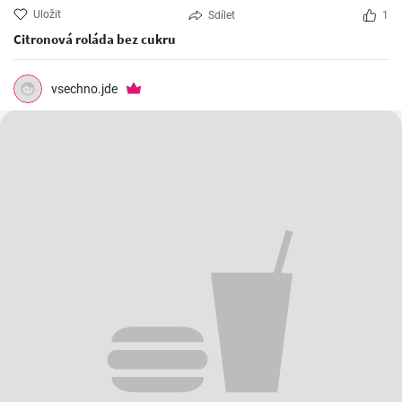
Uložit
Sdílet
1
Citronová roláda bez cukru
vsechno.jde