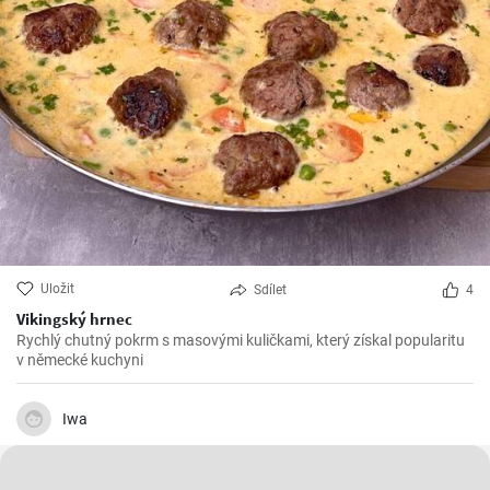
Uložit
Sdílet
4
Vikingský hrnec
Rychlý chutný pokrm s masovými kuličkami, který získal popularitu
v německé kuchyni
Iwa