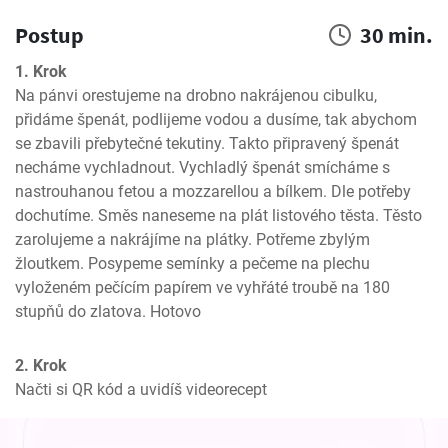
Postup
30 min.
1. Krok
Na pánvi orestujeme na drobno nakrájenou cibulku, 
přidáme špenát, podlijeme vodou a dusíme, tak abychom 
se zbavili přebytečné tekutiny. Takto připravený špenát 
necháme vychladnout. Vychladlý špenát smícháme s 
nastrouhanou fetou a mozzarellou a bílkem. Dle potřeby 
dochutíme. Směs naneseme na plát listového těsta. Těsto 
zarolujeme a nakrájíme na plátky. Potřeme zbylým 
žloutkem. Posypeme semínky a pečeme na plechu 
vyloženém pečícím papírem ve vyhřáté troubě na 180 
stupňů do zlatova. Hotovo
2. Krok
Načti si QR kód a uvidíš videorecept