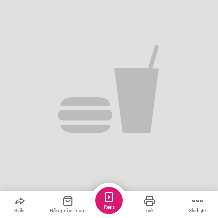
Reels
Uložit
Sdílet
1
Sdílet
Nákupní seznam
Tisk
Sledujte