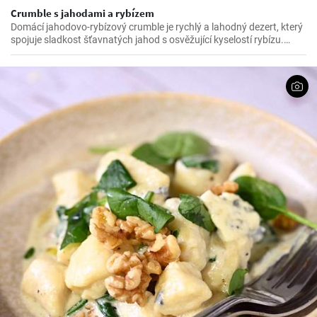
Crumble s jahodami a rybízem
Domácí jahodovo-rybízový crumble je rychlý a lahodný dezert, který
spojuje sladkost šťavnatých jahod s osvěžující kyselostí rybízu.
Navrch se přidává křupavá drobenka, která se po upečení krásně
rozvoní a dodá dezertu neodolatelnou texturu.