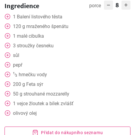
8
Ingredience
porce
1
Balení
listového těsta
120
g
mraženého špenátu
1
malé
cibulka
3
stroužky
česneku
sůl
pepř
1
hrnečku vody
⁄
2
200
g
Feta sýr
50
g
strouhané mozzarelly
1
vejce
žloutek a bílek zvlášť
olivový olej
Přidat do nákupního seznamu