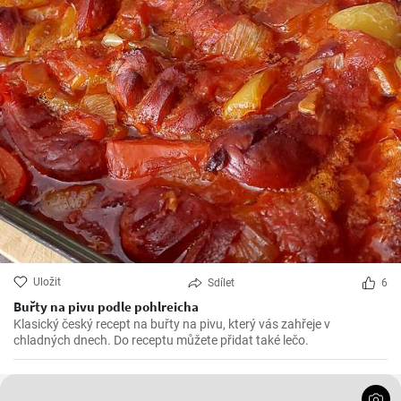
Uložit
Sdílet
6
Buřty na pivu podle pohlreicha
Klasický český recept na buřty na pivu, který vás zahřeje v
chladných dnech. Do receptu můžete přidat také lečo.