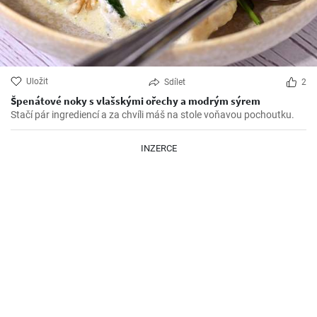
Uložit
Sdílet
2
Špenátové noky s vlašskými ořechy a modrým sýrem
Stačí pár ingrediencí a za chvíli máš na stole voňavou pochoutku.
INZERCE