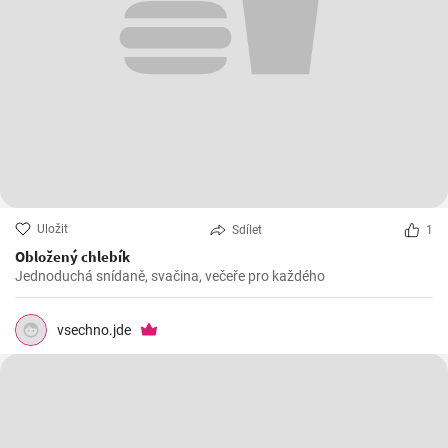
Uložit
Sdílet
1
Obložený chlebík
Jednoduchá snídaně, svačina, večeře pro každého
vsechno.jde