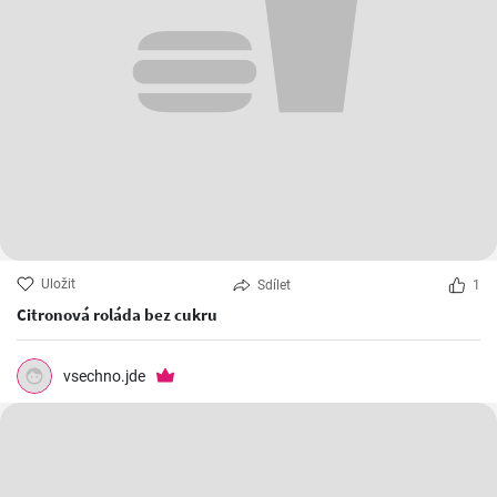
Uložit
Sdílet
1
Citronová roláda bez cukru
vsechno.jde