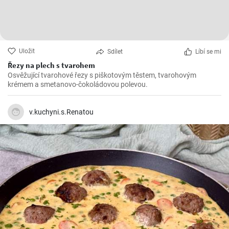
Uložit
Sdílet
Líbí se mi
Řezy na plech s tvarohem
Osvěžující tvarohové řezy s piškotovým těstem, tvarohovým
krémem a smetanovo-čokoládovou polevou.
v.kuchyni.s.Renatou