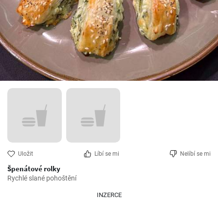
Uložit
Líbí se mi
Nelíbí se mi
Špenátové rolky
Rychlé slané pohoštění
INZERCE