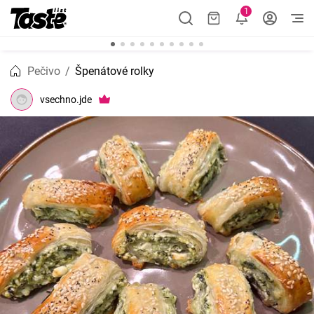
1
Pečivo
Špenátové rolky
vsechno.jde