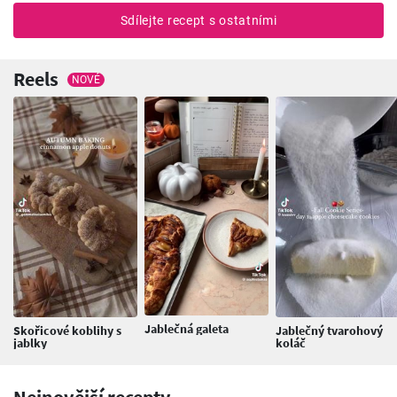
Sdílejte recept s ostatními
Reels
NOVÉ
Jablečná galeta
Skořicové koblihy s
Jablečný tvarohový
jablky
koláč