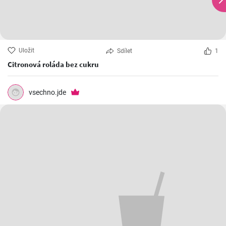
Uložit
Sdílet
1
Citronová roláda bez cukru
vsechno.jde