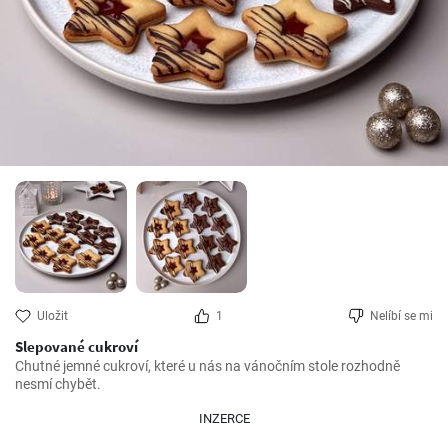
Uložit
1
Nelíbí se mi
Slepované cukroví
Chutné jemné cukroví, které u nás na vánočním stole rozhodně 
nesmí chybět.
INZERCE