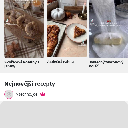
Jablečná galeta
Skořicové koblihy s
Jablečný tvarohový
jablky
koláč
Nejnovější recepty
vsechno.jde