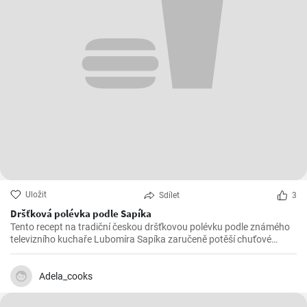
Uložit
Sdílet
3
Dršťková polévka podle Sapíka
Tento recept na tradiční českou dršťkovou polévku podle známého
televizního kuchaře Lubomíra Sapíka zaručeně potěší chuťové
pohárky všech milovníků tuzemské kuchyně.
Adela_cooks