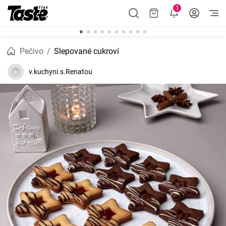
1
Pečivo
Slepované cukroví
v.kuchyni.s.Renatou