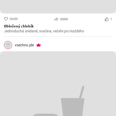
Uložit
Sdílet
1
Obložený chlebík
Jednoduchá snídaně, svačina, večeře pro každého
vsechno.jde