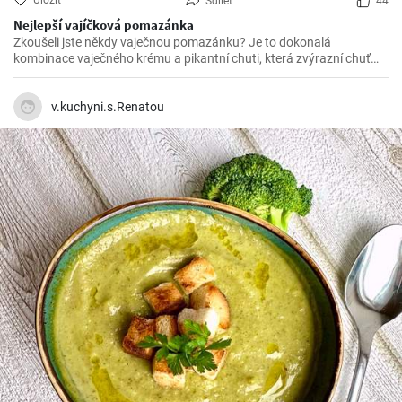
Uložit
Sdílet
44
Nejlepší vajíčková pomazánka
Zkoušeli jste někdy vaječnou pomazánku? Je to dokonalá
kombinace vaječného krému a pikantní chuti, která zvýrazní chuť
mnoha pokrmů. Vaječná pomazánka je díky své jemné struktuře a
pikantní esenci.
v.kuchyni.s.Renatou