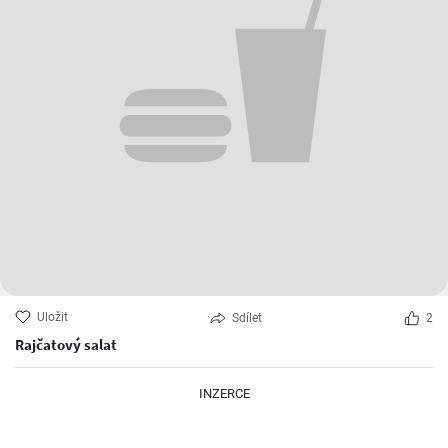
Uložit
Sdílet
2
Rajčatový salat
INZERCE