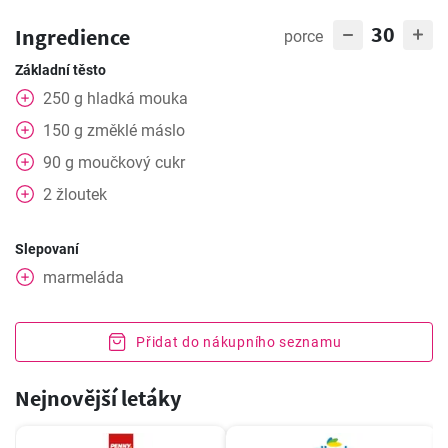
30
Ingredience
porce
Základní těsto
250
g
hladká mouka
150
g
změklé máslo
90
g
moučkový cukr
2
žloutek
Slepovaní
marmeláda
Přidat do nákupního seznamu
Nejnovější letáky