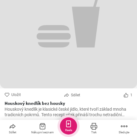
Uložit
Sdílet
1
Houskový knedlík bez housky
Houskový knedlík je klasické české jídlo, které tvoří základ mnoha
tradicních pokrmů. Tento recept však přináší trochu netradiční
variantu, která nevyžaduje housky, ale stále si zachovává tradiční
chutě.
Další recepty
Reels
Sdílet
Nákupní seznam
Tisk
Sledujte