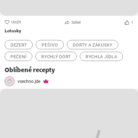
Uložit
Sdílet
1
Lotusky
DEZERT
PEČIVO
DORTY A ZÁKUSKY
PEČENÍ
RYCHLÝ DORT
RYCHLÁ JÍDLA
Oblíbené recepty
vsechno.jde