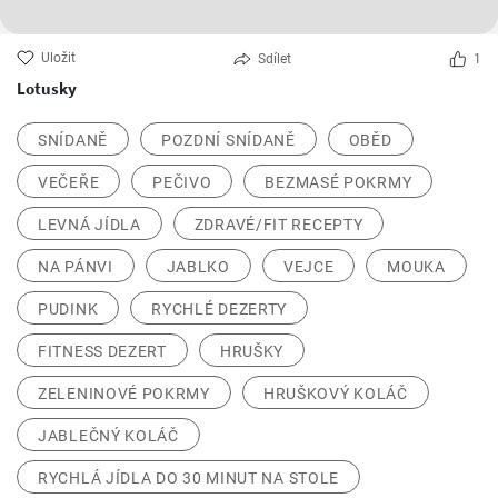
Uložit
Sdílet
1
Lotusky
SNÍDANĚ
POZDNÍ SNÍDANĚ
OBĚD
VEČEŘE
PEČIVO
BEZMASÉ POKRMY
LEVNÁ JÍDLA
ZDRAVÉ/FIT RECEPTY
NA PÁNVI
JABLKO
VEJCE
MOUKA
PUDINK
RYCHLÉ DEZERTY
FITNESS DEZERT
HRUŠKY
ZELENINOVÉ POKRMY
HRUŠKOVÝ KOLÁČ
JABLEČNÝ KOLÁČ
RYCHLÁ JÍDLA DO 30 MINUT NA STOLE