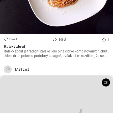
Uložit
Sdílet
1
Italský zbruf
Italský zbruf je tradiční italské jídlo plné citlivě kombinovaných chutí.
Jde o druh pokrmu podobný lasagně, avšak s tím rozdílem, že se
vrství těstoviny s omáčkou a sýrem, a to vše se zapéká v troubě.
Připravuje se hlavně v severní Itálii, konkrétně v regionu Ligurie.
TASTElist