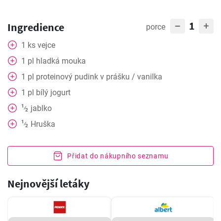
1
Ingredience
porce
1
ks
vejce
1
pl
hladká mouka
1
pl
proteinový pudink v prášku / vanilka
1
pl
bílý jogurt
1
jablko
⁄
2
1
Hruška
⁄
2
Přidat do nákupního seznamu
Nejnovější letáky