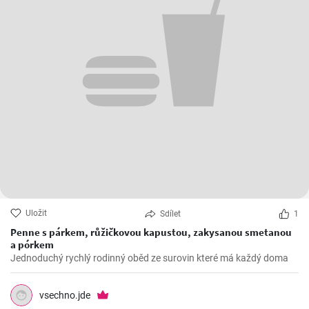
Uložit
Sdílet
1
Penne s párkem, růžičkovou kapustou, zakysanou smetanou
a pórkem
Jednoduchý rychlý rodinný oběd ze surovin které má každý doma
vsechno.jde