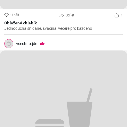
Uložit
Sdílet
1
Obložený chlebík
Jednoduchá snídaně, svačina, večeře pro každého
vsechno.jde