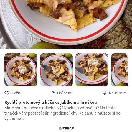
Uložit
Líbí se mi
Nelíbí se mi
Rychlý proteinový trháček s jablkem a hruškou
Máte chuť na něco sladkého, výživného a zdravého? Na tento 
trháček vám postačí pár ingrediencí, chvilka času a můžete si ho 
vychutnat.
INZERCE