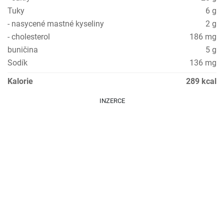
Tuky
6 g
- nasycené mastné kyseliny
2 g
- cholesterol
186 mg
buničina
5 g
Sodík
136 mg
Kalorie
289 kcal
INZERCE