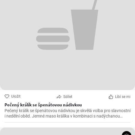
Uložit
Sdílet
Líbí se mi
Pečený králík se špenátovou nádivkou
Pečený králík se špenátovou nádivkou je skvělá volba pro slavnostní
i nedělní oběd. Jemné maso králíka v kombinaci s nadýchanou
špenátovou nádivkou vytváří lahodnou harmonii chutí.