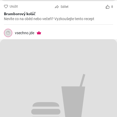
Uložit
Sdílet
8
Bramborový koláč
Nevíte co na oběd nebo večeři? Vyzkoušejte tento recept
vsechno.jde