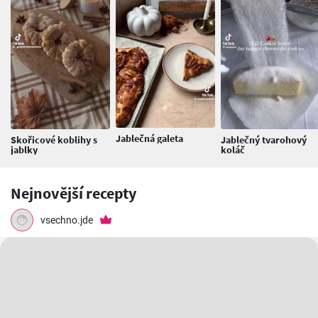
Jablečná galeta
Skořicové koblihy s
Jablečný tvarohový
jablky
koláč
Nejnovější recepty
vsechno.jde