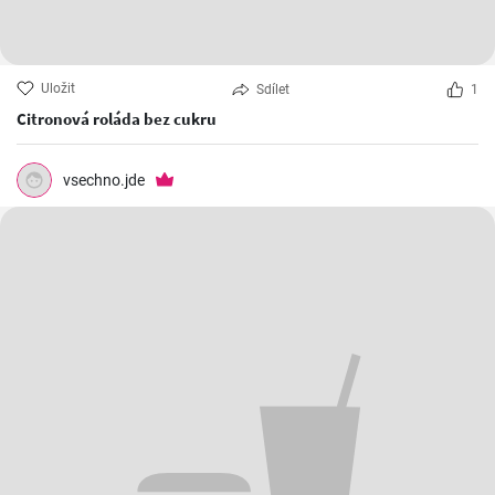
Uložit
Sdílet
1
Citronová roláda bez cukru
vsechno.jde