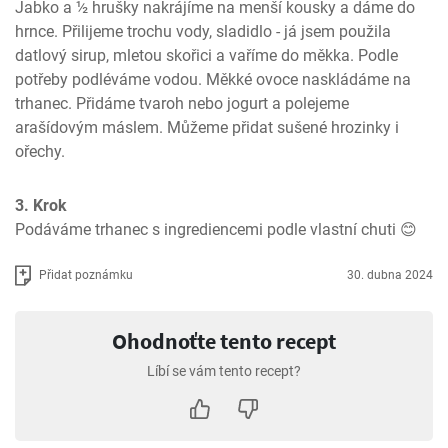
Jabko a ½ hrušky nakrájíme na menší kousky a dáme do 
hrnce. Přilijeme trochu vody, sladidlo - já jsem použila 
datlový sirup, mletou skořici a vaříme do měkka. Podle 
potřeby podléváme vodou. Měkké ovoce naskládáme na 
trhanec. Přidáme tvaroh nebo jogurt a polejeme 
arašídovým máslem. Můžeme přidat sušené hrozinky i 
ořechy.
3. Krok
Podáváme trhanec s ingrediencemi podle vlastní chuti 😊
Přidat poznámku
30. dubna 2024
Ohodnoťte tento recept
Líbí se vám tento recept?