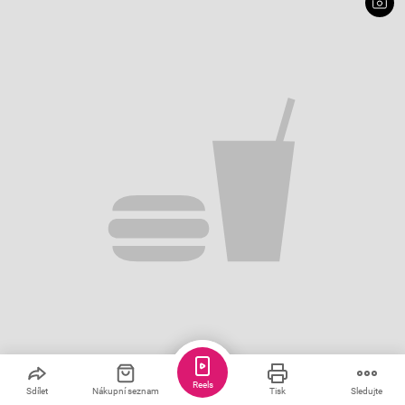
Reels
Sdílet
Nákupní seznam
Tisk
Sledujte
Uložit
Sdílet
3