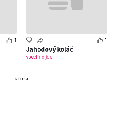
1
1
Jahodový koláč
Zbývající dny: 2
Zbývající dny: 4
vsechno.jde
Lidl leták
Tesco leták - Hypermarket
INZERCE
26
06.08.2026 - 09.08.2026
05.08.2026 - 11.08.2026