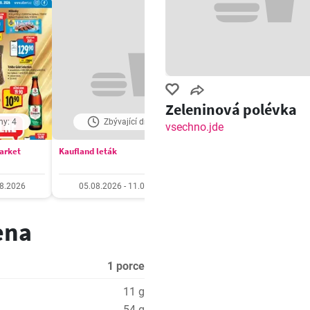
Zeleninová polévka
ny: 4
Zbývající dny: 4
Zbývající dny: 4
vsechno.jde
market
Kaufland leták
Billa Velký leták
08.2026
05.08.2026 - 11.08.2026
05.08.2026 - 11.08.20
ena
1 porce
11 g
54 g