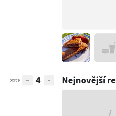
4
Nejnovější r
porce