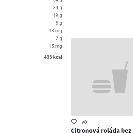
24 g
19 g
5 g
33 mg
7 g
15 mg
433 kcal
Citronová roláda bez