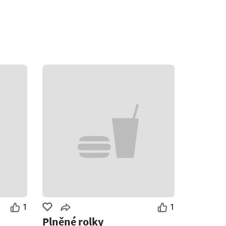
1
1
Plněné rolky