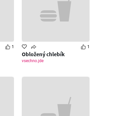
1
1
Obložený chlebík
vsechno.jde