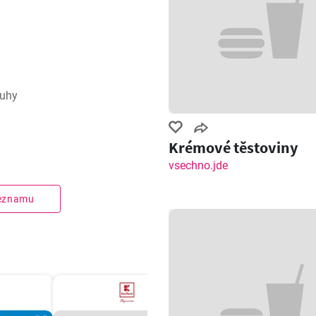
ruhy
Krémové těstoviny
vsechno.jde
seznamu