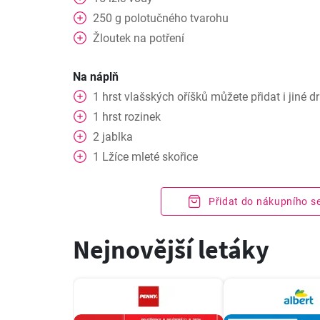
250
g
polotučného tvarohu
Žloutek
na potření
Na náplň
1
hrst
vlašských oříšků můžete přidat i jiné d
1
hrst
rozinek
2
jablka
1
Lžíce
mleté skořice
Přidat do nákupního 
Nejnovější letáky