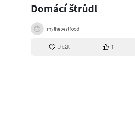
Domácí štrůdl
mythebestfood
Uložit
1