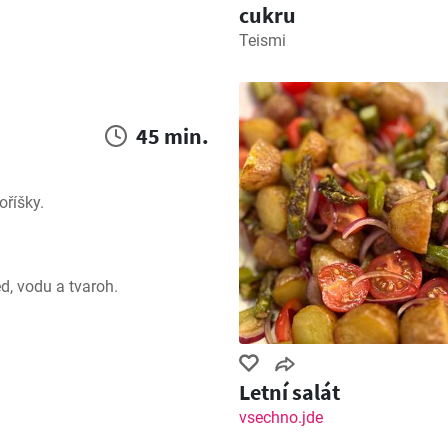
cukru
Teismi
45 min.
oříšky.
d, vodu a tvaroh.
.
Letní salát
vsechno.jde