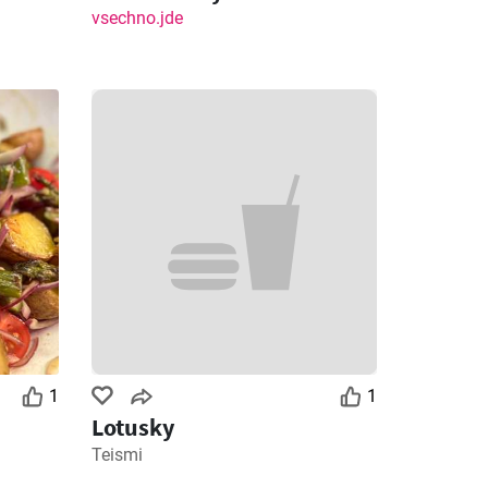
vsechno.jde
1
1
Lotusky
Teismi