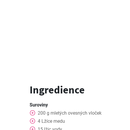
Ingredience
Suroviny
200
g
mletých ovesných vloček
4
Lžíce
medu
15
lžic
vody