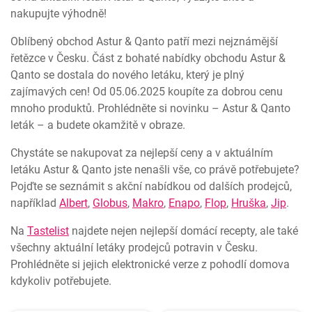
nakupujte výhodně!
Oblíbený obchod Astur & Qanto patří mezi nejznámější
řetězce v Česku. Část z bohaté nabídky obchodu Astur &
Qanto se dostala do nového letáku, který je plný
zajímavých cen! Od 05.06.2025 koupíte za dobrou cenu
mnoho produktů. Prohlédněte si novinku – Astur & Qanto
leták – a budete okamžitě v obraze.
Chystáte se nakupovat za nejlepší ceny a v aktuálním
letáku Astur & Qanto jste nenašli vše, co právě potřebujete?
Pojďte se seznámit s akční nabídkou od dalších prodejců,
například
Albert
,
Globus
,
Makro
,
Enapo
,
Flop
,
Hruška
,
Jip
.
Na
Tastelist
najdete nejen nejlepší domácí recepty, ale také
všechny aktuální letáky prodejců potravin v Česku.
Prohlédněte si jejich elektronické verze z pohodlí domova
kdykoliv potřebujete.